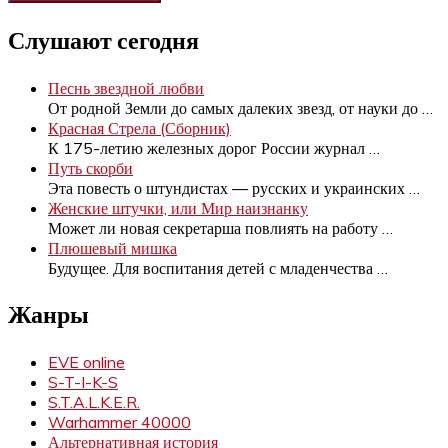
Слушают сегодня
Песнь звездной любви
От родной Земли до самых далеких звезд, от науки до
…
Красная Стрела (Сборник)
К 175-летию железных дорог России журнал
…
Путь скорби
Эта повесть о штундистах — русских и украинских
…
Женские штучки, или Мир наизнанку
Может ли новая секретарша повлиять на работу
…
Плюшевый мишка
Будущее. Для воспитания детей с младенчества
…
Жанры
EVE online
S-T-I-K-S
S.T.A.L.K.E.R.
Warhammer 40000
Альтернативная история