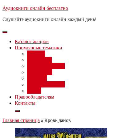
Перейти
Аудиокниги онлайн бесплатно
Бесплатный вебинар
: заработок
к
на нейросетях от 3000 рублей в
Записаться
Слушайте аудиокниги онлайн каждый день!
день
содержимому
Каталог жанров
Популярные тематики
Фэнтези
Попаданцы
Любовный роман
Фантастика
Детектив
Постапокалипсис
Ужасы
Правообладателям
Контакты
Главная страница
»
Кровь данов