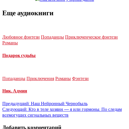
Еще аудиокниги
Любовное фэнтези
Попаданцы
Приключенческое фэнтези
Романы
Подарок судьбы
Попаданцы
Приключения
Романы
Фэнтези
Ник. Админ
Навигация
Предыдущий:
Наш Нейронный Чернобыль
Следующий:
Кто в теле хозяин — я или гормоны. По следам
по
всемогущих сигнальных веществ
записям
Добавить комментарий