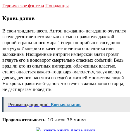
Героическое фэнтези
Попаданцы
Кровь данов
В свои тридцать шесть Антон нежданно-негаданно очутился
в теле десятилетнего мальчика, сына правителя далекой
горной страны иного мира. Теперь он прибыл в соседнюю
могучую Империю в качестве почетного пленника или
заложника. Изощренные интриги имперской знати грозят
втянуть его в водоворот смертельно опасных событий. Ведь
вряд ли кто из опытных имперцев, облеченных властью,
станет опасаться какого-то дикаря-малолетку, тасуя колоду
для мудреного пасьянса из судеб и жизней множества людей…
Но кровь правителей-данов, что течет в жилах юного горца,
не даст врагам победить.
Рекомендация дня:
Военачальник
Продолжительность
: 10 часов 36 минут