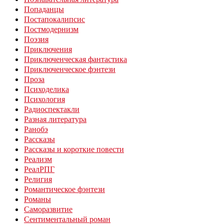
Попаданцы
Постапокалипсис
Постмодернизм
Поэзия
Приключения
Приключенческая фантастика
Приключенческое фэнтези
Проза
Психоделика
Психология
Радиоспектакли
Разная литература
Ранобэ
Рассказы
Рассказы и короткие повести
Реализм
РеалРПГ
Религия
Романтическое фэнтези
Романы
Саморазвитие
Сентиментальный роман