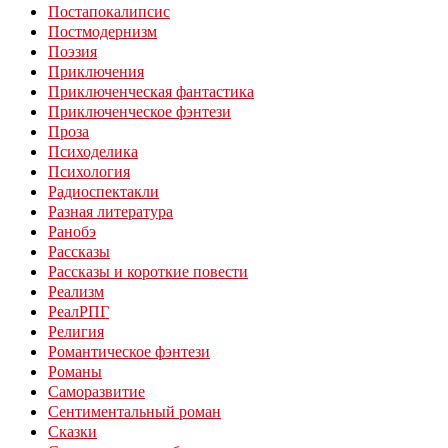
Постапокалипсис
Постмодернизм
Поэзия
Приключения
Приключенческая фантастика
Приключенческое фэнтези
Проза
Психоделика
Психология
Радиоспектакли
Разная литература
Ранобэ
Рассказы
Рассказы и короткие повести
Реализм
РеалРПГ
Религия
Романтическое фэнтези
Романы
Саморазвитие
Сентиментальный роман
Сказки