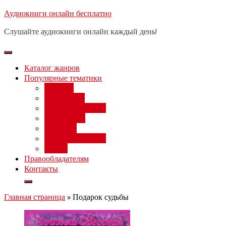
Перейти
Аудиокниги онлайн бесплатно
Бесплатный 
к
Слушайте аудиокниги онлайн каждый день!
содержимому
Каталог жанров
Популярные тематики
Фэнтези
Попаданцы
Любовный роман
Фантастика
Детектив
Постапокалипсис
Ужасы
Правообладателям
Контакты
Главная страница
»
Подарок судьбы