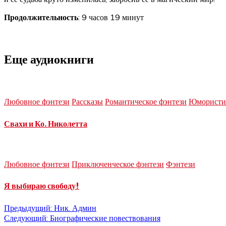
Продолжительность
: 9 часов 19 минут
Еще аудиокниги
Любовное фэнтези
Рассказы
Романтическое фэнтези
Юмористич
Свахи и Ко. Николетта
Любовное фэнтези
Приключенческое фэнтези
Фэнтези
Я выбираю свободу!
Навигация
Предыдущий:
Ник. Админ
Следующий:
Биографические повествования