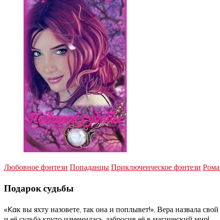
Любовное фэнтези
Попаданцы
Приключенческое фэнтези
Ром
Подарок судьбы
«Kaк вы яхту назовете, так она и поплывет!». Вера назвала св
и её судьба круто изменилась, забросив её в магический мир!