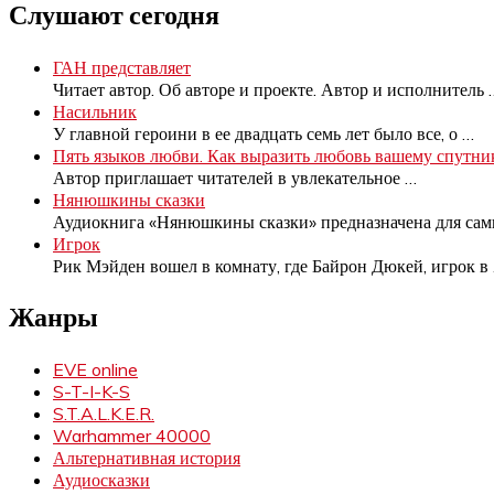
Слушают сегодня
ГАН представляет
Читает автор. Об авторе и проекте. Автор и исполнитель
Насильник
У главной героини в ее двадцать семь лет было все, о
…
Пять языков любви. Как выразить любовь вашему спутни
Автор приглашает читателей в увлекательное
…
Нянюшкины сказки
Аудиокнига «Нянюшкины сказки» предназначена для са
Игрок
Рик Мэйден вошел в комнату, где Байрон Дюкей, игрок в
Жанры
EVE online
S-T-I-K-S
S.T.A.L.K.E.R.
Warhammer 40000
Альтернативная история
Аудиосказки