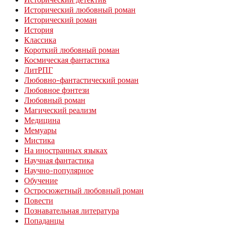
Исторический любовный роман
Исторический роман
История
Классика
Короткий любовный роман
Космическая фантастика
ЛитРПГ
Любовно-фантастический роман
Любовное фэнтези
Любовный роман
Магический реализм
Медицина
Мемуары
Мистика
На иностранных языках
Научная фантастика
Научно-популярное
Обучение
Остросюжетный любовный роман
Повести
Познавательная литература
Попаданцы