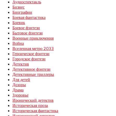
Аудиоспектакль
Бизнес
Биографии
Боевая фантастика
Боевик
Боевое фэнтези
Бытовое фэнтези
Военные приключения
Война
Вселенная метро 2033
Героическое фэнтези
Городское фэнтези
Детектив
Детективное фэнтези
Детективные триллеры
Для детей
Дозоры
Драма
Здоровье
Иронический детектив
Историческая проза
Историческая фантастика
Исторический детектив