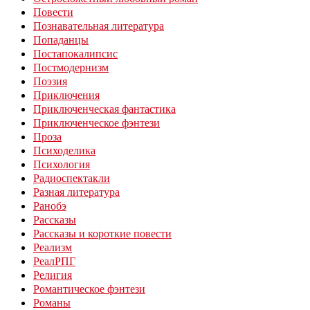
Повести
Познавательная литература
Попаданцы
Постапокалипсис
Постмодернизм
Поэзия
Приключения
Приключенческая фантастика
Приключенческое фэнтези
Проза
Психоделика
Психология
Радиоспектакли
Разная литература
Ранобэ
Рассказы
Рассказы и короткие повести
Реализм
РеалРПГ
Религия
Романтическое фэнтези
Романы