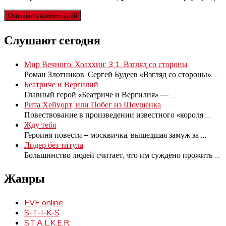
Слушают сегодня
Мир Вечного. Хоаххин: 3.1. Взгляд со стороны
Роман Злотников, Сергей Будеев «Взгляд со стороны».
…
Беатриче и Вергилий
Главный герой «Беатриче и Вергилия» —
…
Рита Хейуорт, или Побег из Шоушенка
Повествование в произведении известного «короля
…
Жду тебя
Героиня повести – москвичка, вышедшая замуж за
…
Лидер без титула
Большинство людей считает, что им суждено прожить
…
Жанры
EVE online
S-T-I-K-S
S.T.A.L.K.E.R.