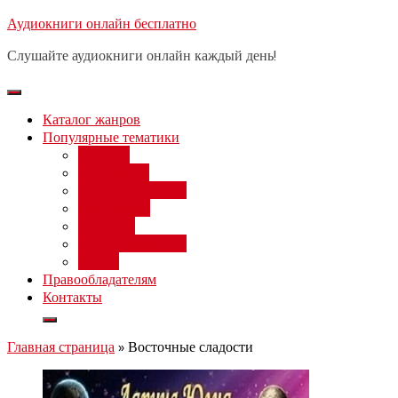
Перейти
Аудиокниги онлайн бесплатно
Бесплатный 
к
Слушайте аудиокниги онлайн каждый день!
содержимому
Каталог жанров
Популярные тематики
Фэнтези
Попаданцы
Любовный роман
Фантастика
Детектив
Постапокалипсис
Ужасы
Правообладателям
Контакты
Главная страница
»
Восточные сладости