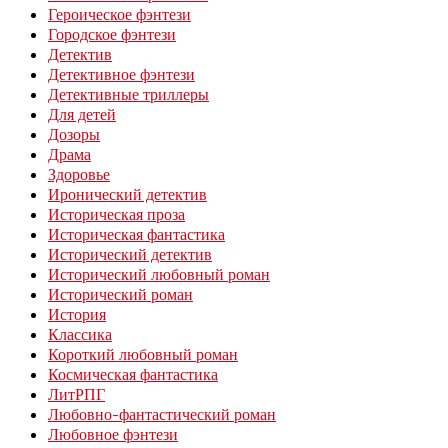
Героическое фэнтези
Городское фэнтези
Детектив
Детективное фэнтези
Детективные триллеры
Для детей
Дозоры
Драма
Здоровье
Иронический детектив
Историческая проза
Историческая фантастика
Исторический детектив
Исторический любовный роман
Исторический роман
История
Классика
Короткий любовный роман
Космическая фантастика
ЛитРПГ
Любовно-фантастический роман
Любовное фэнтези