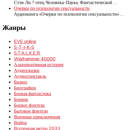
Стэн Ли ? отец Человека-Паука, Фантастической
…
Очерки по психологии сексуальности
Аудиокнига «Очерки по психологии сексуальности»
…
Жанры
EVE online
S-T-I-K-S
S.T.A.L.K.E.R.
Warhammer 40000
Альтернативная история
Аудиосказки
Аудиоспектакль
Бизнес
Биографии
Боевая фантастика
Боевик
Боевое фэнтези
Бытовое фэнтези
Военные приключения
Война
Вселенная метро 2033