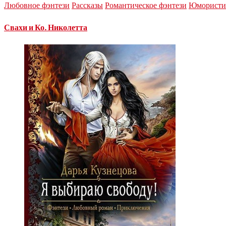
Любовное фэнтези
Рассказы
Романтическое фэнтези
Юмористич
Свахи и Ко. Николетта