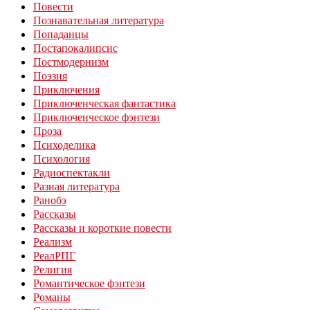
Повести
Познавательная литература
Попаданцы
Постапокалипсис
Постмодернизм
Поэзия
Приключения
Приключенческая фантастика
Приключенческое фэнтези
Проза
Психоделика
Психология
Радиоспектакли
Разная литература
Ранобэ
Рассказы
Рассказы и короткие повести
Реализм
РеалРПГ
Религия
Романтическое фэнтези
Романы