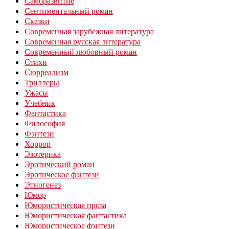
Саморазвитие
Сентиментальный роман
Сказки
Современная зарубежная литература
Современная русская литература
Современный любовный роман
Стихи
Сюрреализм
Триллеры
Ужасы
Учебник
Фантастика
Философия
Фэнтези
Хоррор
Эзотерика
Эротический роман
Эротическое фэнтези
Этногенез
Юмор
Юмористическая проза
Юмористическая фантастика
Юмористическое фэнтези