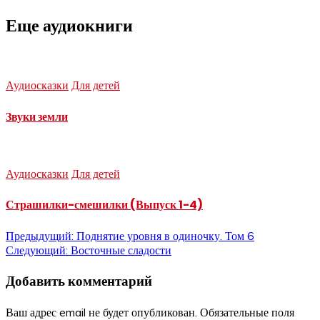
Еще аудиокниги
Аудиосказки
Для детей
Звуки земли
Аудиосказки
Для детей
Страшилки-смешилки (Выпуск 1-4)
Навигация
Предыдущий:
Поднятие уровня в одиночку. Том 6
Следующий:
Восточные сладости
по
Добавить комментарий
записям
Ваш адрес email не будет опубликован.
Обязательные поля