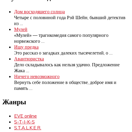
Дом восходящего солнца
Четыре с половиной года Рэй Шейн, бывший детектив
из
…
Мулей
«Мулей» — трагикомедия самого популярного
норвежского
…
Ищу предка
Это рассказ о загадках далеких тысячелетий, о
…
Авантюристка
Дело складывалось как нельзя удачно. Предложение
Жака
…
Ничего невозможного
Вернуть себе положение в обществе, доброе имя и
память
…
Жанры
EVE online
S-T-I-K-S
S.T.A.L.K.E.R.