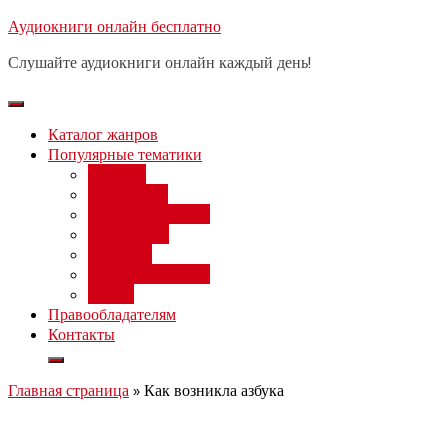
Перейти
Аудиокниги онлайн бесплатно
Бесплатный вебинар
: заработок
к
на нейросетях от 3000 рублей в
Записаться
Слушайте аудиокниги онлайн каждый день!
день
содержимому
Каталог жанров
Популярные тематики
Фэнтези
Попаданцы
Любовный роман
Фантастика
Детектив
Постапокалипсис
Ужасы
Правообладателям
Контакты
Главная страница
»
Как возникла азбука