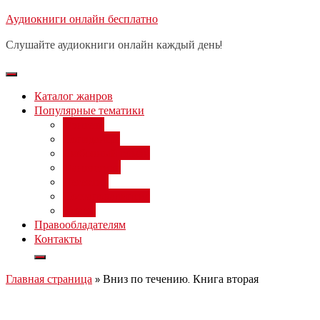
Перейти
Аудиокниги онлайн бесплатно
Бесплатный вебинар
: заработок
к
на нейросетях от 3000 рублей в
Записаться
Слушайте аудиокниги онлайн каждый день!
день
содержимому
Каталог жанров
Популярные тематики
Фэнтези
Попаданцы
Любовный роман
Фантастика
Детектив
Постапокалипсис
Ужасы
Правообладателям
Контакты
Главная страница
»
Вниз по течению. Книга вторая