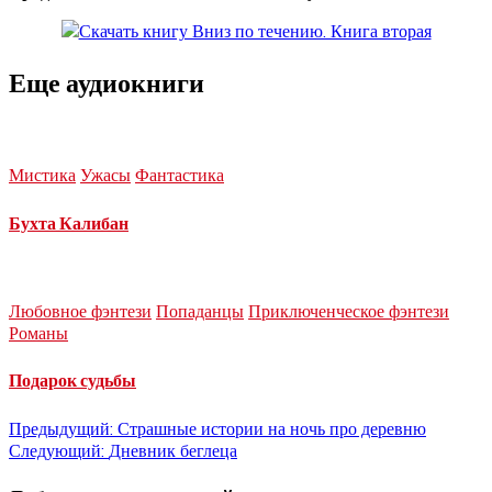
Еще аудиокниги
Мистика
Ужасы
Фантастика
Бухта Калибан
Любовное фэнтези
Попаданцы
Приключенческое фэнтези
Романы
Подарок судьбы
Навигация
Предыдущий:
Страшные истории на ночь про деревню
Следующий:
Дневник беглеца
по