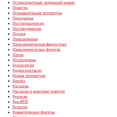
Остросюжетный любовный роман
Повести
Познавательная литература
Попаданцы
Постапокалипсис
Постмодернизм
Поэзия
Приключения
Приключенческая фантастика
Приключенческое фэнтези
Проза
Психоделика
Психология
Радиоспектакли
Разная литература
Ранобэ
Рассказы
Рассказы и короткие повести
Реализм
РеалРПГ
Религия
Романтическое фэнтези