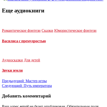
Еще аудиокниги
Романтическое фэнтези
Сказки
Юмористическое фэнтези
Василиса с премудростью
Аудиосказки
Для детей
Звуки земли
Навигация
Предыдущий:
Мастер игры
Следующий:
Путь императора
по
Добавить комментарий
записям
Ваш адрес email не будет опубликован.
Обязательные поля