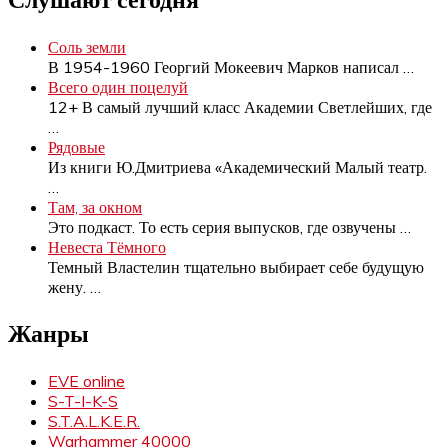
Соль земли
В 1954-1960 Георгий Мокеевич Марков написал
…
Всего один поцелуй
12+ В самый лучший класс Академии Светлейших, где
…
Рядовые
Из книги Ю.Дмитриева «Академический Малый театр.
…
Там, за окном
Это подкаст. То есть серия выпусков, где озвучены
…
Невеста Тёмного
Темный Властелин тщательно выбирает себе будущую
жену.
…
Жанры
EVE online
S-T-I-K-S
S.T.A.L.K.E.R.
Warhammer 40000