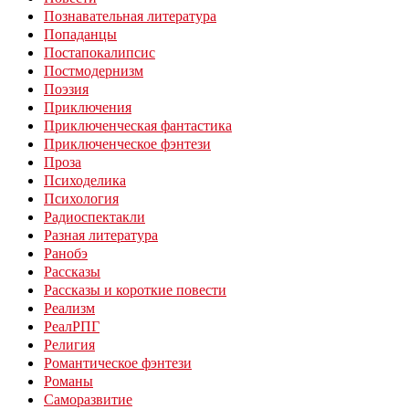
Познавательная литература
Попаданцы
Постапокалипсис
Постмодернизм
Поэзия
Приключения
Приключенческая фантастика
Приключенческое фэнтези
Проза
Психоделика
Психология
Радиоспектакли
Разная литература
Ранобэ
Рассказы
Рассказы и короткие повести
Реализм
РеалРПГ
Религия
Романтическое фэнтези
Романы
Саморазвитие