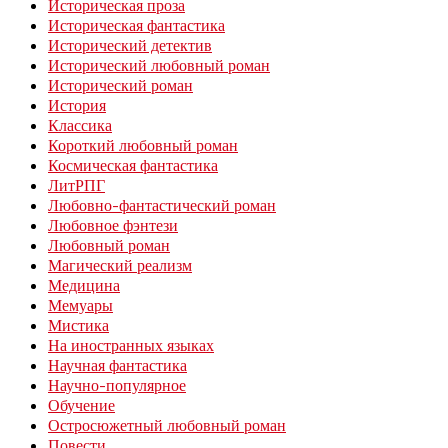
Историческая проза
Историческая фантастика
Исторический детектив
Исторический любовный роман
Исторический роман
История
Классика
Короткий любовный роман
Космическая фантастика
ЛитРПГ
Любовно-фантастический роман
Любовное фэнтези
Любовный роман
Магический реализм
Медицина
Мемуары
Мистика
На иностранных языках
Научная фантастика
Научно-популярное
Обучение
Остросюжетный любовный роман
Повести