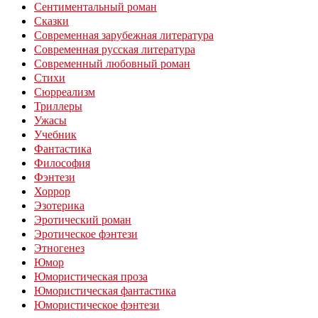
Сентиментальный роман
Сказки
Современная зарубежная литература
Современная русская литература
Современный любовный роман
Стихи
Сюрреализм
Триллеры
Ужасы
Учебник
Фантастика
Философия
Фэнтези
Хоррор
Эзотерика
Эротический роман
Эротическое фэнтези
Этногенез
Юмор
Юмористическая проза
Юмористическая фантастика
Юмористическое фэнтези