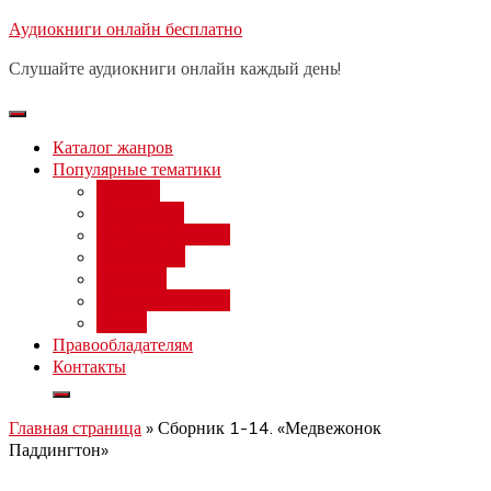
Перейти
Аудиокниги онлайн бесплатно
Бесплатный вебинар
: заработок
к
на нейросетях от 3000 рублей в
Записаться
Слушайте аудиокниги онлайн каждый день!
день
содержимому
Каталог жанров
Популярные тематики
Фэнтези
Попаданцы
Любовный роман
Фантастика
Детектив
Постапокалипсис
Ужасы
Правообладателям
Контакты
Главная страница
»
Сборник 1-14. «Медвежонок
Паддингтон»