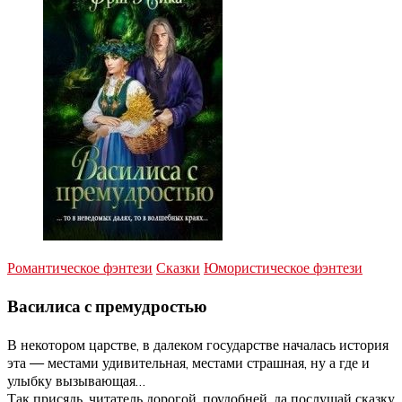
Романтическое фэнтези
Сказки
Юмористическое фэнтези
Василиса с премудростью
В некотором царстве, в далеком государстве началась история
эта — местами удивительная, местами страшная, ну а где и
улыбку вызывающая…
Так присядь, читатель дорогой, поудобней, да послушай сказку