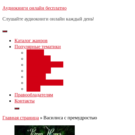
Перейти
Аудиокниги онлайн бесплатно
Бесплатный вебинар
: заработок
к
на нейросетях от 3000 рублей в
Записаться
Слушайте аудиокниги онлайн каждый день!
день
содержимому
Каталог жанров
Популярные тематики
Фэнтези
Попаданцы
Любовный роман
Фантастика
Детектив
Постапокалипсис
Ужасы
Правообладателям
Контакты
Главная страница
»
Василиса с премудростью