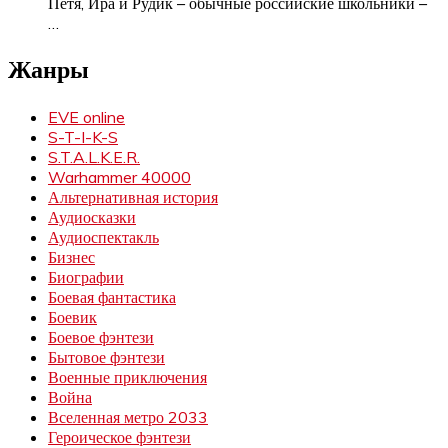
Петя, Ира и Рудик – обычные российские школьники –
…
Жанры
EVE online
S-T-I-K-S
S.T.A.L.K.E.R.
Warhammer 40000
Альтернативная история
Аудиосказки
Аудиоспектакль
Бизнес
Биографии
Боевая фантастика
Боевик
Боевое фэнтези
Бытовое фэнтези
Военные приключения
Война
Вселенная метро 2033
Героическое фэнтези