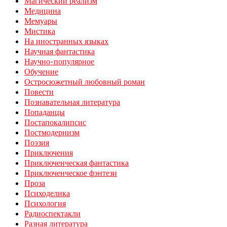
Магический реализм
Медицина
Мемуары
Мистика
На иностранных языках
Научная фантастика
Научно-популярное
Обучение
Остросюжетный любовный роман
Повести
Познавательная литература
Попаданцы
Постапокалипсис
Постмодернизм
Поэзия
Приключения
Приключенческая фантастика
Приключенческое фэнтези
Проза
Психоделика
Психология
Радиоспектакли
Разная литература