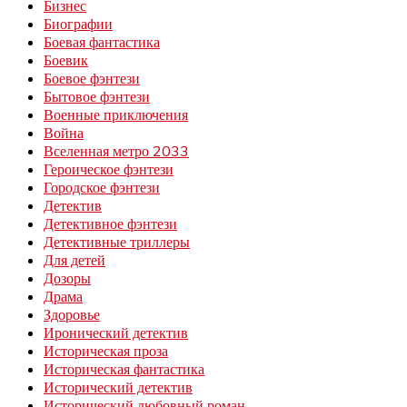
Бизнес
Биографии
Боевая фантастика
Боевик
Боевое фэнтези
Бытовое фэнтези
Военные приключения
Война
Вселенная метро 2033
Героическое фэнтези
Городское фэнтези
Детектив
Детективное фэнтези
Детективные триллеры
Для детей
Дозоры
Драма
Здоровье
Иронический детектив
Историческая проза
Историческая фантастика
Исторический детектив
Исторический любовный роман