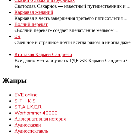
Святослав Сахарнов — известный путешественник и
…
Карнавал желаний
Карнавал в честь завершения третьего пятисотлетия
…
Волчий перекат
«Волчий перекат» создает впечатление мельком
…
09
Смешное и страшное почти всегда рядом, а иногда даже
…
Кто такая Кармен Сандиего
Все давно мечтали узнать: ГДЕ ЖЕ Кармен Сандиего?
Но
…
Жанры
EVE online
S-T-I-K-S
S.T.A.L.K.E.R.
Warhammer 40000
Альтернативная история
Аудиосказки
Аудиоспектакль