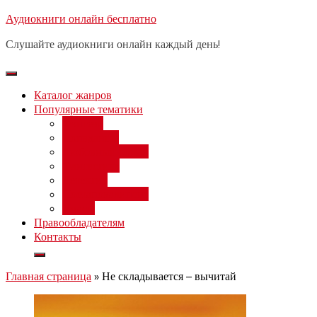
Перейти
Аудиокниги онлайн бесплатно
Бесплатный вебинар
: заработок
к
на нейросетях от 3000 рублей в
Записаться
Слушайте аудиокниги онлайн каждый день!
день
содержимому
Каталог жанров
Популярные тематики
Фэнтези
Попаданцы
Любовный роман
Фантастика
Детектив
Постапокалипсис
Ужасы
Правообладателям
Контакты
Главная страница
»
Не складывается – вычитай