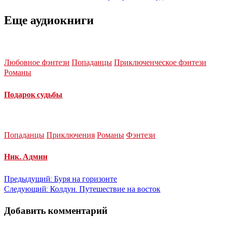
Еще аудиокниги
Любовное фэнтези
Попаданцы
Приключенческое фэнтези
Романы
Подарок судьбы
Попаданцы
Приключения
Романы
Фэнтези
Ник. Админ
Навигация
Предыдущий:
Буря на горизонте
Следующий:
Колдун. Путешествие на восток
по
Добавить комментарий
записям