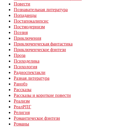
Повести
Познавательная литература
Попаданцы
Постапокалипсис
Постмодернизм
Поэзия
Приключения
Приключенческая фантастика
Приключенческое фэнтези
Проза
Психоделика
Психология
Радиоспектакли
Разная литература
Ранобэ
Рассказы
Рассказы и короткие повести
Реализм
РеалРПГ
Религия
Романтическое фэнтези
Романы