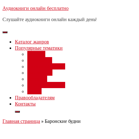
Перейти
Аудиокниги онлайн бесплатно
Бесплатный вебинар
: заработок
к
на нейросетях от 3000 рублей в
Записаться
Слушайте аудиокниги онлайн каждый день!
день
содержимому
Каталог жанров
Популярные тематики
Фэнтези
Попаданцы
Любовный роман
Фантастика
Детектив
Постапокалипсис
Ужасы
Правообладателям
Контакты
Главная страница
»
Баронские будни