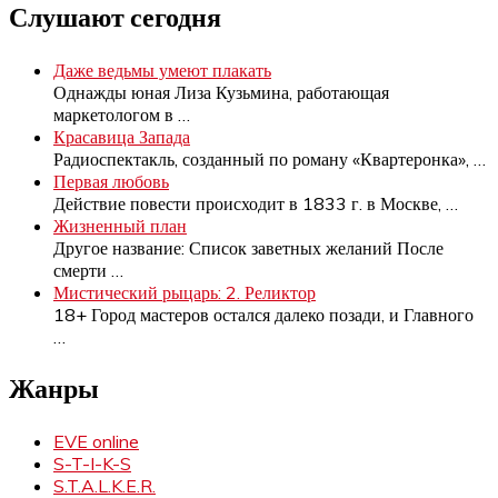
Слушают сегодня
Даже ведьмы умеют плакать
Однажды юная Лиза Кузьмина, работающая
маркетологом в
…
Красавица Запада
Радиоспектакль, созданный по роману «Квартеронка»,
…
Первая любовь
Действие повести происходит в 1833 г. в Москве,
…
Жизненный план
Другое название: Список заветных желаний После
смерти
…
Мистический рыцарь: 2. Реликтор
18+ Город мастеров остался далеко позади, и Главного
…
Жанры
EVE online
S-T-I-K-S
S.T.A.L.K.E.R.