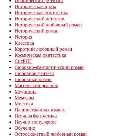
Иронический детектив
Историческая проза
Историческая фантастика
Исторический детектив
Исторический любовный роман
Исторический роман
История
Классика
Короткий любовный роман
Космическая фантастика
ЛитРПГ
Любовно-фантастический роман
Любовное фэнтези
Любовный роман
Магический реализм
Медицина
Мемуары
Мистика
На иностранных языках
Научная фантастика
Научно-популярное
Обучение
Остросюжетный любовный роман