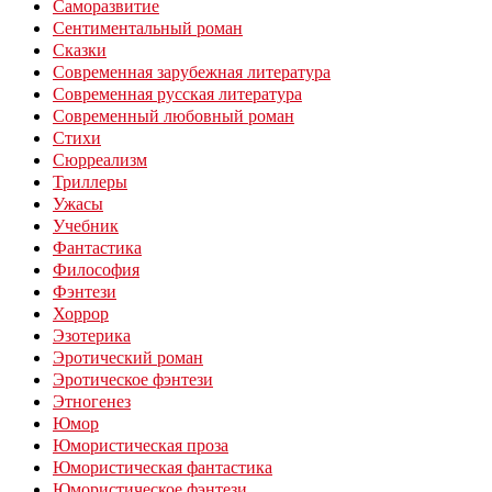
Саморазвитие
Сентиментальный роман
Сказки
Современная зарубежная литература
Современная русская литература
Современный любовный роман
Стихи
Сюрреализм
Триллеры
Ужасы
Учебник
Фантастика
Философия
Фэнтези
Хоррор
Эзотерика
Эротический роман
Эротическое фэнтези
Этногенез
Юмор
Юмористическая проза
Юмористическая фантастика
Юмористическое фэнтези