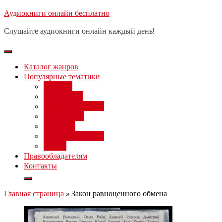
Перейти
Аудиокниги онлайн бесплатно
Бесплатный 
к
Слушайте аудиокниги онлайн каждый день!
содержимому
Каталог жанров
Популярные тематики
Фэнтези
Попаданцы
Любовный роман
Фантастика
Детектив
Постапокалипсис
Ужасы
Правообладателям
Контакты
Главная страница
»
Закон равноценного обмена