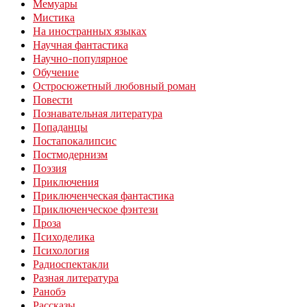
Мемуары
Мистика
На иностранных языках
Научная фантастика
Научно-популярное
Обучение
Остросюжетный любовный роман
Повести
Познавательная литература
Попаданцы
Постапокалипсис
Постмодернизм
Поэзия
Приключения
Приключенческая фантастика
Приключенческое фэнтези
Проза
Психоделика
Психология
Радиоспектакли
Разная литература
Ранобэ
Рассказы