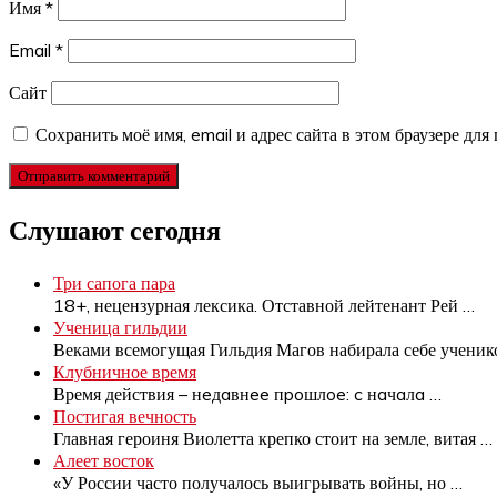
Имя
*
Email
*
Сайт
Сохранить моё имя, email и адрес сайта в этом браузере д
Слушают сегодня
Три сапога пара
18+, нецензурная лексика. Отставной лейтенант Рей
…
Ученица гильдии
Веками всемогущая Гильдия Магов набирала себе учени
Клубничное время
Время действия – нeдaвнee пpoшлoe: c нaчaлa
…
Постигая вечность
Главная героиня Виолетта крепко стоит на земле, витая
…
Алеет восток
«У России часто получалось выигрывать войны, но
…