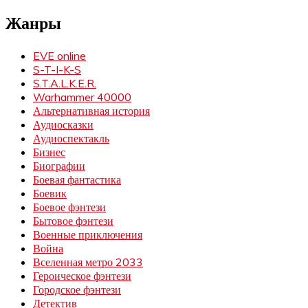
Жанры
EVE online
S-T-I-K-S
S.T.A.L.K.E.R.
Warhammer 40000
Альтернативная история
Аудиосказки
Аудиоспектакль
Бизнес
Биографии
Боевая фантастика
Боевик
Боевое фэнтези
Бытовое фэнтези
Военные приключения
Война
Вселенная метро 2033
Героическое фэнтези
Городское фэнтези
Детектив