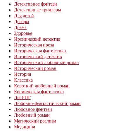
Детективное фэнтези
Детективные триллеры
Для детей
Дозоры
Драма
Здоровье
Иронический детектив
Историческая проза
Историческая фантастика
Исторический детектив
Исторический любовный роман
Исторический роман
История
Классика
Короткий любовный роман
Космическая фантастика
ЛитРПГ
Любовно-фантастический роман
Любовное фэнтези
Любовный роман
Магический реализм
Медицина