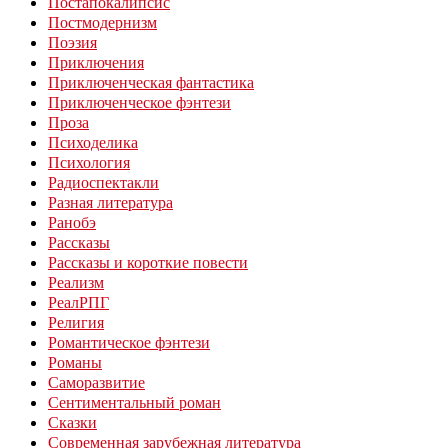
Постапокалипсис
Постмодернизм
Поэзия
Приключения
Приключенческая фантастика
Приключенческое фэнтези
Проза
Психоделика
Психология
Радиоспектакли
Разная литература
Ранобэ
Рассказы
Рассказы и короткие повести
Реализм
РеалРПГ
Религия
Романтическое фэнтези
Романы
Саморазвитие
Сентиментальный роман
Сказки
Современная зарубежная литература