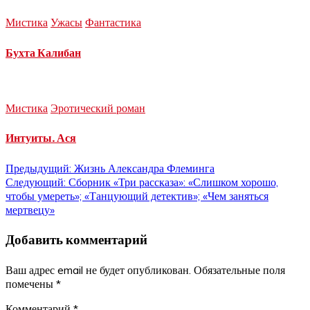
Мистика
Ужасы
Фантастика
Бухта Калибан
Мистика
Эротический роман
Интуиты. Ася
Навигация
Предыдущий:
Жизнь Александра Флеминга
Следующий:
Сборник «Три рассказа»: «Слишком хорошо,
по
чтобы умереть»; «Танцующий детектив»; «Чем заняться
мертвецу»
записям
Добавить комментарий
Ваш адрес email не будет опубликован.
Обязательные поля
помечены
*
Комментарий
*