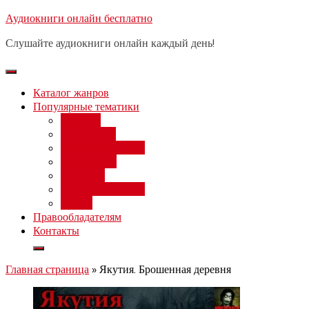
Перейти
Аудиокниги онлайн бесплатно
Бесплатный вебинар
: заработок
к
на нейросетях от 3000 рублей в
Записаться
Слушайте аудиокниги онлайн каждый день!
день
содержимому
Каталог жанров
Популярные тематики
Фэнтези
Попаданцы
Любовный роман
Фантастика
Детектив
Постапокалипсис
Ужасы
Правообладателям
Контакты
Главная страница
»
Якутия. Брошенная деревня