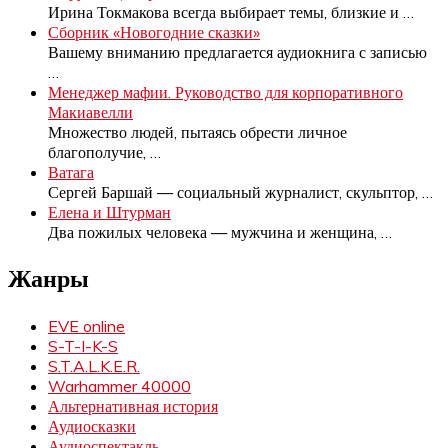
Ирина Токмакова всегда выбирает темы, близкие и
…
Сборник «Новогодние сказки»
Вашему вниманию предлагается аудиокнига с записью
…
Менеджер мафии. Руководство для корпоративного
Макиавелли
Множество людей, пытаясь обрести личное
благополучие,
…
Ватага
Сергей Баршай — социальный журналист, скульптор,
…
Елена и Штурман
Два пожилых человека — мужчина и женщина,
…
Жанры
EVE online
S-T-I-K-S
S.T.A.L.K.E.R.
Warhammer 40000
Альтернативная история
Аудиосказки
Аудиоспектакль