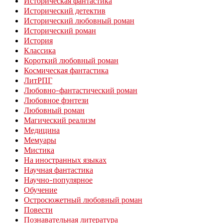
Историческая фантастика
Исторический детектив
Исторический любовный роман
Исторический роман
История
Классика
Короткий любовный роман
Космическая фантастика
ЛитРПГ
Любовно-фантастический роман
Любовное фэнтези
Любовный роман
Магический реализм
Медицина
Мемуары
Мистика
На иностранных языках
Научная фантастика
Научно-популярное
Обучение
Остросюжетный любовный роман
Повести
Познавательная литература