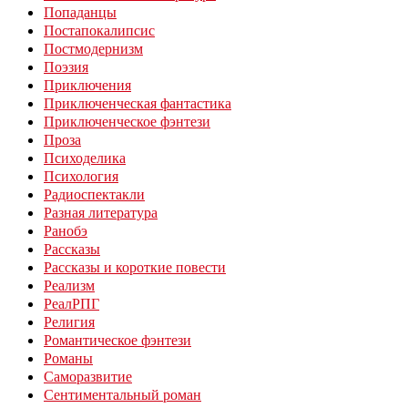
Попаданцы
Постапокалипсис
Постмодернизм
Поэзия
Приключения
Приключенческая фантастика
Приключенческое фэнтези
Проза
Психоделика
Психология
Радиоспектакли
Разная литература
Ранобэ
Рассказы
Рассказы и короткие повести
Реализм
РеалРПГ
Религия
Романтическое фэнтези
Романы
Саморазвитие
Сентиментальный роман