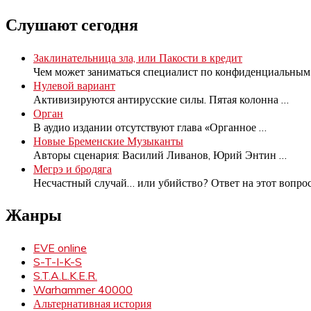
Слушают сегодня
Заклинательница зла, или Пакости в кредит
Чем может заниматься специалист по конфиденциальны
Нулевой вариант
Активизируются антирусские силы. Пятая колонна
…
Орган
В аудио издании отсутствуют глава «Органное
…
Новые Бременские Музыканты
Авторы сценария: Василий Ливанов, Юрий Энтин
…
Мегрэ и бродяга
Несчастный случай… или убийство? Ответ на этот вопро
Жанры
EVE online
S-T-I-K-S
S.T.A.L.K.E.R.
Warhammer 40000
Альтернативная история