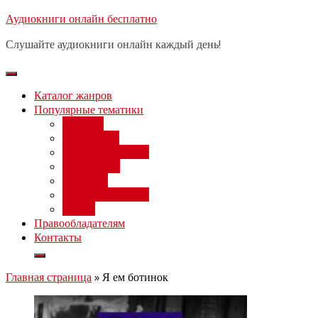
Перейти
Аудиокниги онлайн бесплатно
Бесплатный 
к
Слушайте аудиокниги онлайн каждый день!
содержимому
Каталог жанров
Популярные тематики
Фэнтези
Попаданцы
Любовный роман
Фантастика
Детектив
Постапокалипсис
Ужасы
Правообладателям
Контакты
Главная страница
»
Я ем ботинок