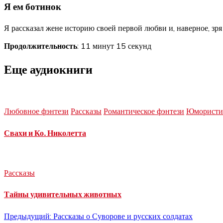
Я ем ботинок
Я рассказал жене историю своей первой любви и, наверное, зря
Продолжительность
: 11 минут 15 секунд
Еще аудиокниги
Любовное фэнтези
Рассказы
Романтическое фэнтези
Юмористич
Свахи и Ко. Николетта
Рассказы
Тайны удивительных животных
Навигация
Предыдущий:
Рассказы о Суворове и русских солдатах