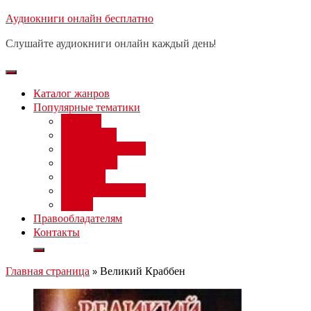
Перейти
Аудиокниги онлайн бесплатно
Бесплатный вебинар
: заработок
к
на нейросетях от 3000 рублей в
Записаться
Слушайте аудиокниги онлайн каждый день!
день
содержимому
Каталог жанров
Популярные тематики
Фэнтези
Попаданцы
Любовный роман
Фантастика
Детектив
Постапокалипсис
Ужасы
Правообладателям
Контакты
Главная страница
»
Великий Краббен