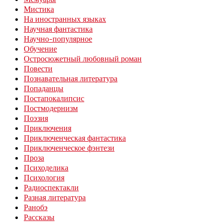
Мистика
На иностранных языках
Научная фантастика
Научно-популярное
Обучение
Остросюжетный любовный роман
Повести
Познавательная литература
Попаданцы
Постапокалипсис
Постмодернизм
Поэзия
Приключения
Приключенческая фантастика
Приключенческое фэнтези
Проза
Психоделика
Психология
Радиоспектакли
Разная литература
Ранобэ
Рассказы