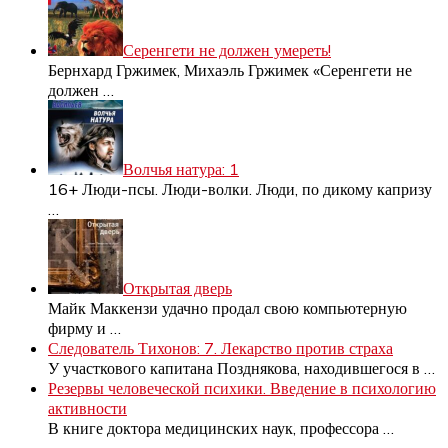
Серенгети не должен умереть!
Бернхард Гржимек, Михаэль Гржимек «Серенгети не
должен
…
Волчья натура: 1
16+ Люди-псы. Люди-волки. Люди, по дикому капризу
…
Открытая дверь
Майк Маккензи удачно продал свою компьютерную
фирму и
…
Следователь Тихонов: 7. Лекарство против страха
У участкового капитана Позднякова, находившегося в
…
Резервы человеческой психики. Введение в психологию
активности
В книге доктора медицинских наук, профессора
…