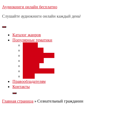
Перейти
Аудиокниги онлайн бесплатно
Бесплатный вебинар
: заработок
к
на нейросетях от 3000 рублей в
Записаться
Слушайте аудиокниги онлайн каждый день!
день
содержимому
Каталог жанров
Популярные тематики
Фэнтези
Попаданцы
Любовный роман
Фантастика
Детектив
Постапокалипсис
Ужасы
Правообладателям
Контакты
Главная страница
»
Сознательный гражданин