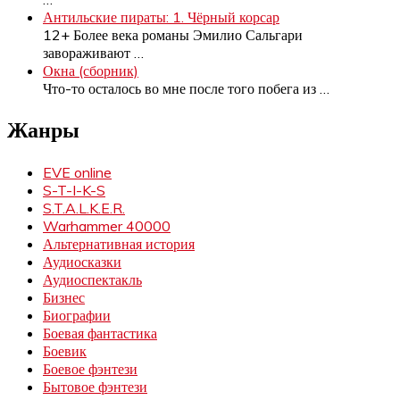
Антильские пираты: 1. Чёрный корсар
12+ Более века романы Эмилио Сальгари
завораживают
…
Окна (сборник)
Что-то осталось во мне после того побега из
…
Жанры
EVE online
S-T-I-K-S
S.T.A.L.K.E.R.
Warhammer 40000
Альтернативная история
Аудиосказки
Аудиоспектакль
Бизнес
Биографии
Боевая фантастика
Боевик
Боевое фэнтези
Бытовое фэнтези