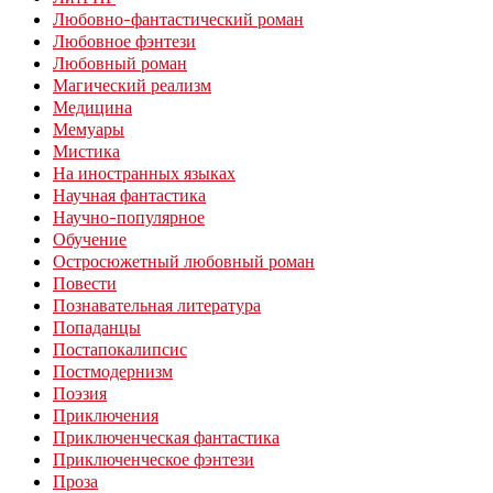
Любовно-фантастический роман
Любовное фэнтези
Любовный роман
Магический реализм
Медицина
Мемуары
Мистика
На иностранных языках
Научная фантастика
Научно-популярное
Обучение
Остросюжетный любовный роман
Повести
Познавательная литература
Попаданцы
Постапокалипсис
Постмодернизм
Поэзия
Приключения
Приключенческая фантастика
Приключенческое фэнтези
Проза