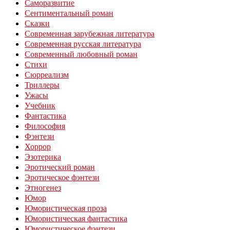
Саморазвитие
Сентиментальный роман
Сказки
Современная зарубежная литература
Современная русская литература
Современный любовный роман
Стихи
Сюрреализм
Триллеры
Ужасы
Учебник
Фантастика
Философия
Фэнтези
Хоррор
Эзотерика
Эротический роман
Эротическое фэнтези
Этногенез
Юмор
Юмористическая проза
Юмористическая фантастика
Юмористическое фэнтези