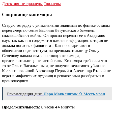
Детективные триллеры
Триллеры
Сокровище кикиморы
Старую тетрадку с уникальными знаниями по физике оставил
перед смертью семье Василия Летуновского беженец,
спасавшийся от войны. Он просил передать ее в Академию
наук, так как там содержится важная информация, которая не
должна попасть к фашистам… Как поговаривают в
общежитии пединститута, на преподавательницу Ольгу
Семенову напала самая настоящая кикимора,
представительница нечистой силы. Кикимора требовала что-
то от Ольги Васильевны и, не получив желаемого, убила ее.
Коллеги покойной Александр Первый и Александр Второй не
верят в мифических чудовищ и решают сами разобраться в
произошедшем…
Рекомендация дня:
Лара Макклинток: 9. Месть моаи
Продолжительность
: 6 часов 44 минуты