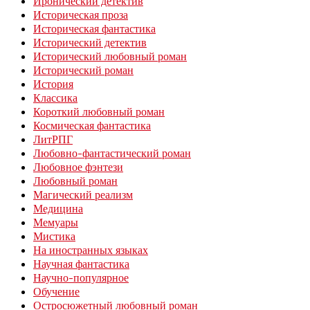
Иронический детектив
Историческая проза
Историческая фантастика
Исторический детектив
Исторический любовный роман
Исторический роман
История
Классика
Короткий любовный роман
Космическая фантастика
ЛитРПГ
Любовно-фантастический роман
Любовное фэнтези
Любовный роман
Магический реализм
Медицина
Мемуары
Мистика
На иностранных языках
Научная фантастика
Научно-популярное
Обучение
Остросюжетный любовный роман