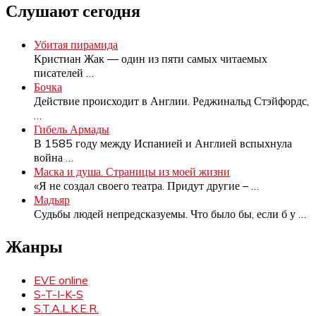
Слушают сегодня
Убитая пирамида
Кристиан Жак — один из пяти самых читаемых
писателей
…
Бочка
Действие происходит в Англии. Реджинальд Стэйфордс,
…
Гибель Армады
В 1585 году между Испанией и Англией вспыхнула
война
…
Маска и душа. Страницы из моей жизни
«Я не создал своего театра. Придут другие –
…
Мадьяр
Судьбы людей непредсказуемы. Что было бы, если б у
…
Жанры
EVE online
S-T-I-K-S
S.T.A.L.K.E.R.