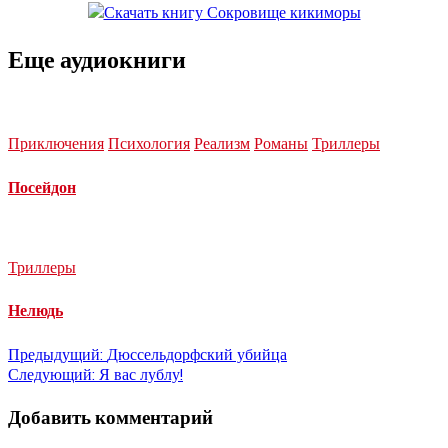
Еще аудиокниги
Приключения
Психология
Реализм
Романы
Триллеры
Посейдон
Триллеры
Нелюдь
Навигация
Предыдущий:
Дюссельдорфский убийца
Следующий:
Я вас лублу!
по
Добавить комментарий
записям