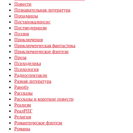
Повести
Познавательная литература
Попаданцы
Постапокалипсис
Постмодернизм
Поэзия
Приключения
Приключенческая фантастика
Приключенческое фэнтези
Проза
Психоделика
Психология
Радиоспектакли
Разная литература
Ранобэ
Рассказы
Рассказы и короткие повести
Реализм
РеалРПГ
Религия
Романтическое фэнтези
Романы