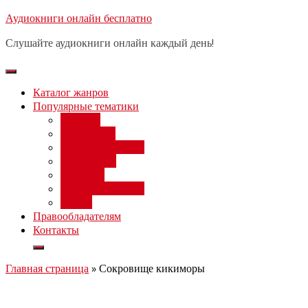
Перейти
Аудиокниги онлайн бесплатно
Бесплатный вебинар
: заработок
к
на нейросетях от 3000 рублей в
Записаться
Слушайте аудиокниги онлайн каждый день!
день
содержимому
Каталог жанров
Популярные тематики
Фэнтези
Попаданцы
Любовный роман
Фантастика
Детектив
Постапокалипсис
Ужасы
Правообладателям
Контакты
Главная страница
»
Сокровище кикиморы