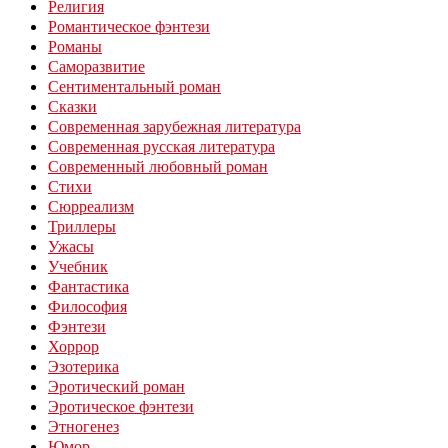
Религия
Романтическое фэнтези
Романы
Саморазвитие
Сентиментальный роман
Сказки
Современная зарубежная литература
Современная русская литература
Современный любовный роман
Стихи
Сюрреализм
Триллеры
Ужасы
Учебник
Фантастика
Философия
Фэнтези
Хоррор
Эзотерика
Эротический роман
Эротическое фэнтези
Этногенез
Юмор