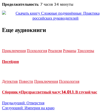
Продолжительность
: 7 часов 34 минуты
Еще аудиокниги
Приключения
Психология
Реализм
Романы
Триллеры
Посейдон
Детектив
Повести
Приключения
Психология
Сборник «Предрассветный час»: 14.01.1. В глухой час
Навигация
Предыдущий:
Отверстия
Следующий:
Империя на краю