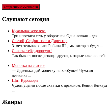
Слушают сегодня
Кукольная королева
Три ипостаси есть у оборотней. Одна ловкая – для
…
Святой, Серфингист и Директор
Замечательная книга Робина Шармы, которая будет
…
Счастья тебе, дорогуша!
Так бывает после развода: друзья, которые клялись тебе
…
Монетка на счастье
— Дяденька, дай монетку на хлебушек! Чумазая
девчонка
…
Щит Куромори
Чудом уцелев после схватки с драконом, Кенни Блэквуд
…
Жанры