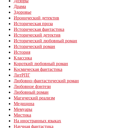
Дозоры
Драма
Здоровье
Иронический детектив
Историческая проза
Историческая фантастика
Исторический детектив
Исторический любовный роман
Исторический роман
История
Классика
Короткий любовный роман
Космическая фантастика
ЛитРПГ
Любовно-фантастический роман
Любовное фэнтези
Любовный роман
Магический реализм
Медицина
Мемуары
Мистика
На иностранных языках
Научная фантастика