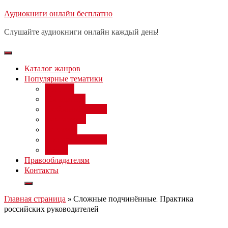
Перейти
Аудиокниги онлайн бесплатно
Бесплатный вебинар
: заработок
к
на нейросетях от 3000 рублей в
Записаться
Слушайте аудиокниги онлайн каждый день!
день
содержимому
Каталог жанров
Популярные тематики
Фэнтези
Попаданцы
Любовный роман
Фантастика
Детектив
Постапокалипсис
Ужасы
Правообладателям
Контакты
Главная страница
»
Сложные подчинённые. Практика
российских руководителей