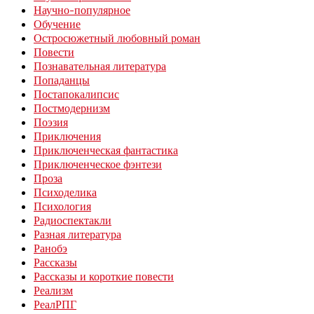
Научно-популярное
Обучение
Остросюжетный любовный роман
Повести
Познавательная литература
Попаданцы
Постапокалипсис
Постмодернизм
Поэзия
Приключения
Приключенческая фантастика
Приключенческое фэнтези
Проза
Психоделика
Психология
Радиоспектакли
Разная литература
Ранобэ
Рассказы
Рассказы и короткие повести
Реализм
РеалРПГ