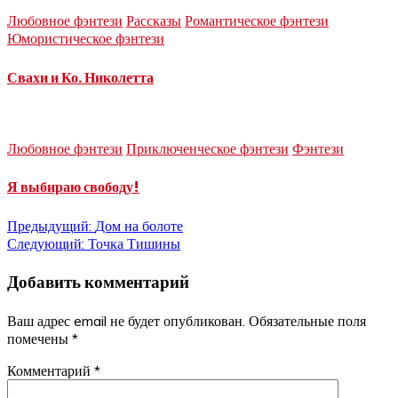
Любовное фэнтези
Рассказы
Романтическое фэнтези
Юмористическое фэнтези
Свахи и Ко. Николетта
Любовное фэнтези
Приключенческое фэнтези
Фэнтези
Я выбираю свободу!
Навигация
Предыдущий:
Дом на болоте
Следующий:
Точка Тишины
по
Добавить комментарий
записям
Ваш адрес email не будет опубликован.
Обязательные поля
помечены
*
Комментарий
*