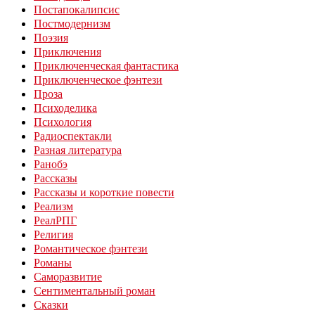
Постапокалипсис
Постмодернизм
Поэзия
Приключения
Приключенческая фантастика
Приключенческое фэнтези
Проза
Психоделика
Психология
Радиоспектакли
Разная литература
Ранобэ
Рассказы
Рассказы и короткие повести
Реализм
РеалРПГ
Религия
Романтическое фэнтези
Романы
Саморазвитие
Сентиментальный роман
Сказки