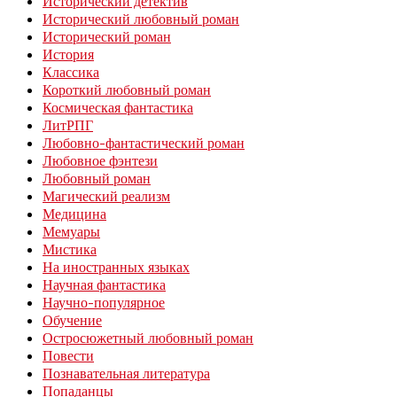
Исторический детектив
Исторический любовный роман
Исторический роман
История
Классика
Короткий любовный роман
Космическая фантастика
ЛитРПГ
Любовно-фантастический роман
Любовное фэнтези
Любовный роман
Магический реализм
Медицина
Мемуары
Мистика
На иностранных языках
Научная фантастика
Научно-популярное
Обучение
Остросюжетный любовный роман
Повести
Познавательная литература
Попаданцы