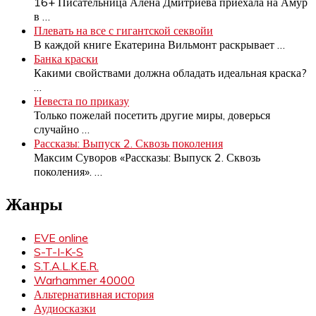
16+ Писательница Алена Дмитриева приехала на Амур
в
…
Плевать на все с гигантской секвойи
В каждой книге Екатерина Вильмонт раскрывает
…
Банка краски
Какими свойствами должна обладать идеальная краска?
…
Невеста по приказу
Только пожелай посетить другие миры, доверься
случайно
…
Рассказы: Выпуск 2. Сквозь поколения
Максим Суворов «Рассказы: Выпуск 2. Сквозь
поколения».
…
Жанры
EVE online
S-T-I-K-S
S.T.A.L.K.E.R.
Warhammer 40000
Альтернативная история
Аудиосказки