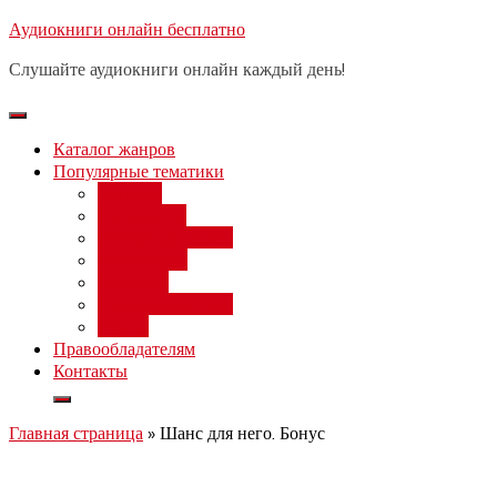
Перейти
Аудиокниги онлайн бесплатно
Бесплатный вебинар
: заработок
к
на нейросетях от 3000 рублей в
Записаться
Слушайте аудиокниги онлайн каждый день!
день
содержимому
Каталог жанров
Популярные тематики
Фэнтези
Попаданцы
Любовный роман
Фантастика
Детектив
Постапокалипсис
Ужасы
Правообладателям
Контакты
Главная страница
»
Шанс для него. Бонус