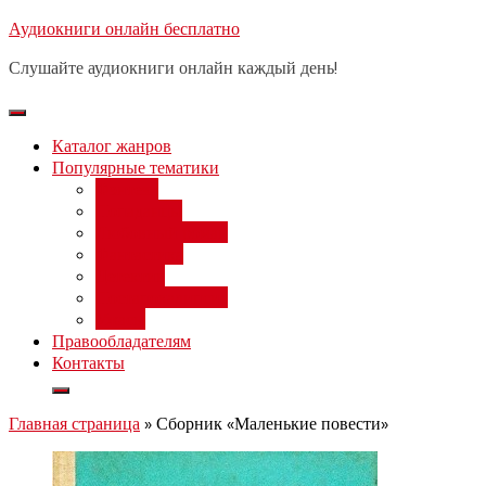
Перейти
Аудиокниги онлайн бесплатно
Бесплатный вебинар
: заработок
к
на нейросетях от 3000 рублей в
Записаться
Слушайте аудиокниги онлайн каждый день!
день
содержимому
Каталог жанров
Популярные тематики
Фэнтези
Попаданцы
Любовный роман
Фантастика
Детектив
Постапокалипсис
Ужасы
Правообладателям
Контакты
Главная страница
»
Сборник «Маленькие повести»