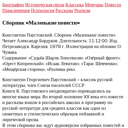
Биографии
Историческая проза
Классика
Мемуары
Повести
Приключения
Психология
Рассказы
Реализм
Сборник «Маленькие повести»
Константин Паустовский. Сборник «Маленькие повести».
Читает Александр Бордуков. Длительность: 11:12:00. Изд.
Петрозаводск: Карелия, 1978 г. Иллюстрация на обложке О.
Чумака.
Содержание: «Судьба Шарля Лонсевиля»; «Озёрный фронт»;
«Орест Кипренский»; «Исаак Левитан»; «Тарас Шевченко»;
«Мещёрская сторона»; «Разливы рек».
Константин Георгиевич Паустовский – классик русской
литературы, член Союза писателей СССР.
Книги К. Паустовского неоднократно переводились на
многие языки мира. Во второй половине XX века его повести
и рассказы вошли в российских школах в программу по
русской литературе для средних классов как один из
сюжетных и стилистических образцов пейзажной и
лирической прозы.
В этом сборнике вас ждут аудиоверсии избранных повестей и