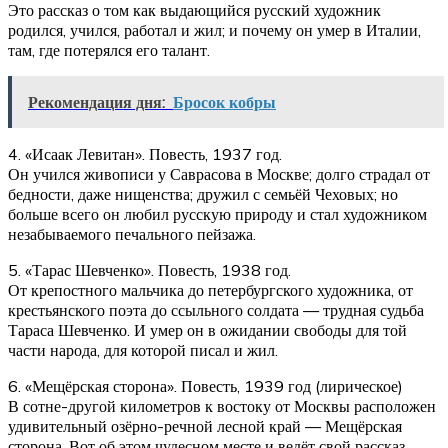
Это рассказ о том как выдающийся русский художник
родился, учился, работал и жил; и почему он умер в Италии,
там, где потерялся его талант.
Рекомендация дня:
Бросок кобры
4. «Исаак Левитан». Повесть, 1937 год.
Он учился живописи у Саврасова в Москве; долго страдал от
бедности, даже нищенства; дружил с семьёй Чеховых; но
больше всего он любил русскую природу и стал художником
незабываемого печального пейзажа.
5. «Тарас Шевченко». Повесть, 1938 год.
От крепостного мальчика до петербургского художника, от
крестьянского поэта до ссыльного солдата — трудная судьба
Тараса Шевченко. И умер он в ожидании свободы для той
части народа, для которой писал и жил.
6. «Мещёрская сторона». Повесть, 1939 год (лирическое)
В сотне-другой километров к востоку от Москвы расположен
удивительный озёрно-речной лесной край — Мещёрская
сторона. Вот об этом чудесном месте и ведёт свой рассказ