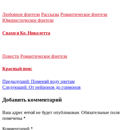
Любовное фэнтези
Рассказы
Романтическое фэнтези
Юмористическое фэнтези
Свахи и Ко. Николетта
Повести
Романтическое фэнтези
Красный пояс
Навигация
Предыдущий:
Поменяй воду цветам
Следующий:
От нейронов до гормонов
по
Добавить комментарий
записям
Ваш адрес email не будет опубликован.
Обязательные поля
помечены
*
Комментарий
*