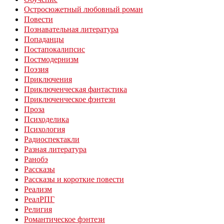
Остросюжетный любовный роман
Повести
Познавательная литература
Попаданцы
Постапокалипсис
Постмодернизм
Поэзия
Приключения
Приключенческая фантастика
Приключенческое фэнтези
Проза
Психоделика
Психология
Радиоспектакли
Разная литература
Ранобэ
Рассказы
Рассказы и короткие повести
Реализм
РеалРПГ
Религия
Романтическое фэнтези