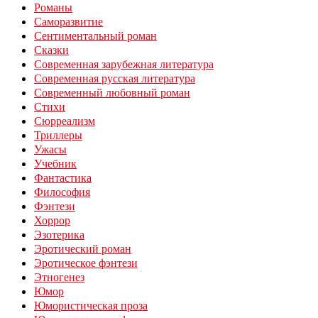
Романы
Саморазвитие
Сентиментальный роман
Сказки
Современная зарубежная литература
Современная русская литература
Современный любовный роман
Стихи
Сюрреализм
Триллеры
Ужасы
Учебник
Фантастика
Философия
Фэнтези
Хоррор
Эзотерика
Эротический роман
Эротическое фэнтези
Этногенез
Юмор
Юмористическая проза