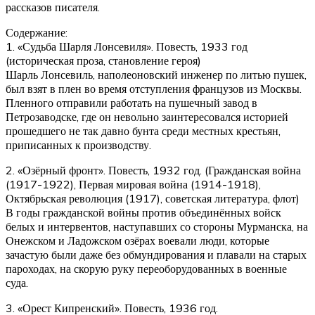
рассказов писателя.
Содержание:
1. «Судьба Шарля Лонсевиля». Повесть, 1933 год
(историческая проза, становление героя)
Шарль Лонсевиль, наполеоновский инженер по литью пушек,
был взят в плен во время отступления французов из Москвы.
Пленного отправили работать на пушечный завод в
Петрозаводске, где он невольно заинтересовался историей
прошедшего не так давно бунта среди местных крестьян,
приписанных к производству.
2. «Озёрный фронт». Повесть, 1932 год. (Гражданская война
(1917-1922), Первая мировая война (1914-1918),
Октябрьская революция (1917), советская литература, флот)
В годы гражданской войны против объединённых войск
белых и интервентов, наступавших со стороны Мурманска, на
Онежском и Ладожском озёрах воевали люди, которые
зачастую были даже без обмундирования и плавали на старых
пароходах, на скорую руку переоборудованных в военные
суда.
3. «Орест Кипренский». Повесть, 1936 год.