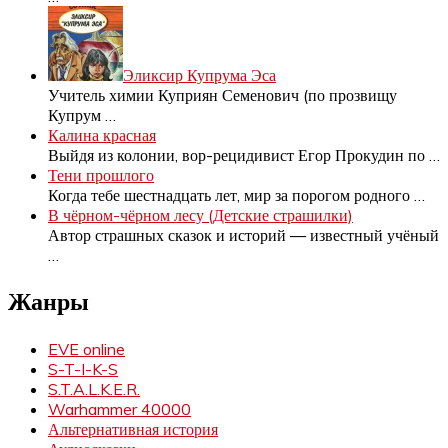
Эликсир Купрума Эса
Учитель химии Куприян Семенович (по прозвищу
Купрум
…
Калина красная
Выйдя из колонии, вор-рецидивист Егор Прокудин по
…
Тени прошлого
Когда тебе шестнадцать лет, мир за порогом родного
…
В чёрном-чёрном лесу (Детские страшилки)
Автор страшных сказок и историй — известный учёный
…
Жанры
EVE online
S-T-I-K-S
S.T.A.L.K.E.R.
Warhammer 40000
Альтернативная история