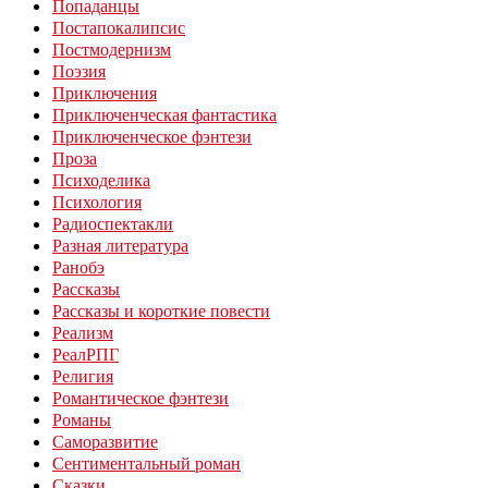
Попаданцы
Постапокалипсис
Постмодернизм
Поэзия
Приключения
Приключенческая фантастика
Приключенческое фэнтези
Проза
Психоделика
Психология
Радиоспектакли
Разная литература
Ранобэ
Рассказы
Рассказы и короткие повести
Реализм
РеалРПГ
Религия
Романтическое фэнтези
Романы
Саморазвитие
Сентиментальный роман
Сказки