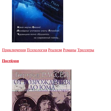
Приключения
Психология
Реализм
Романы
Триллеры
Посейдон