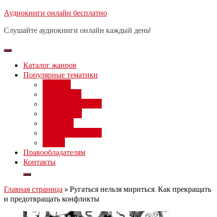
Перейти
Аудиокниги онлайн бесплатно
Бесплатный вебинар
: заработок
к
на нейросетях от 3000 рублей в
Записаться
Слушайте аудиокниги онлайн каждый день!
день
содержимому
Каталог жанров
Популярные тематики
Фэнтези
Попаданцы
Любовный роман
Фантастика
Детектив
Постапокалипсис
Ужасы
Правообладателям
Контакты
Главная страница
»
Ругаться нельзя мириться. Как прекращать
и предотвращать конфликты