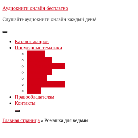
Перейти
Аудиокниги онлайн бесплатно
Бесплатный 
к
Слушайте аудиокниги онлайн каждый день!
содержимому
Каталог жанров
Популярные тематики
Фэнтези
Попаданцы
Любовный роман
Фантастика
Детектив
Постапокалипсис
Ужасы
Правообладателям
Контакты
Главная страница
»
Ромашка для ведьмы