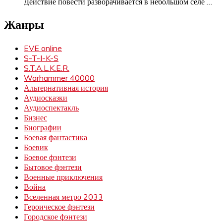
Действие повести разворачивается в небольшом селе
…
Жанры
EVE online
S-T-I-K-S
S.T.A.L.K.E.R.
Warhammer 40000
Альтернативная история
Аудиосказки
Аудиоспектакль
Бизнес
Биографии
Боевая фантастика
Боевик
Боевое фэнтези
Бытовое фэнтези
Военные приключения
Война
Вселенная метро 2033
Героическое фэнтези
Городское фэнтези