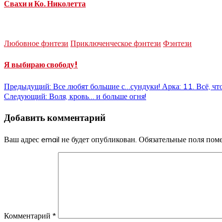
Свахи и Ко. Николетта
Любовное фэнтези
Приключенческое фэнтези
Фэнтези
Я выбираю свободу!
Навигация
Предыдущий:
Все любят большие с…сундуки! Арка: 11. Всё, чт
Следующий:
Воля, кровь… и больше огня!
по
Добавить комментарий
записям
Ваш адрес email не будет опубликован.
Обязательные поля по
Комментарий
*