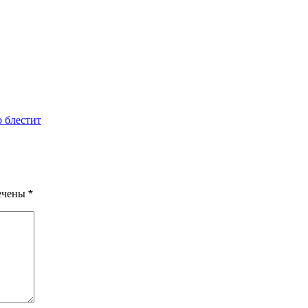
о блестит
мечены
*