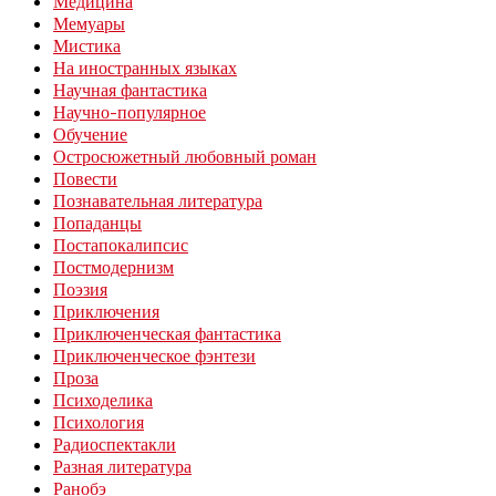
Медицина
Мемуары
Мистика
На иностранных языках
Научная фантастика
Научно-популярное
Обучение
Остросюжетный любовный роман
Повести
Познавательная литература
Попаданцы
Постапокалипсис
Постмодернизм
Поэзия
Приключения
Приключенческая фантастика
Приключенческое фэнтези
Проза
Психоделика
Психология
Радиоспектакли
Разная литература
Ранобэ