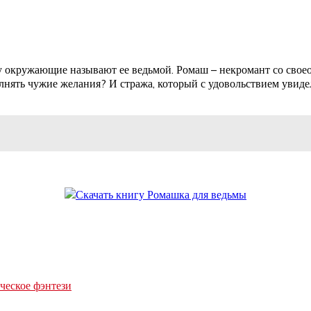
ему окружающие называют ее ведьмой. Ромаш – некромант со сво
лнять чужие желания? И стража, который с удовольствием увид
еское фэнтези