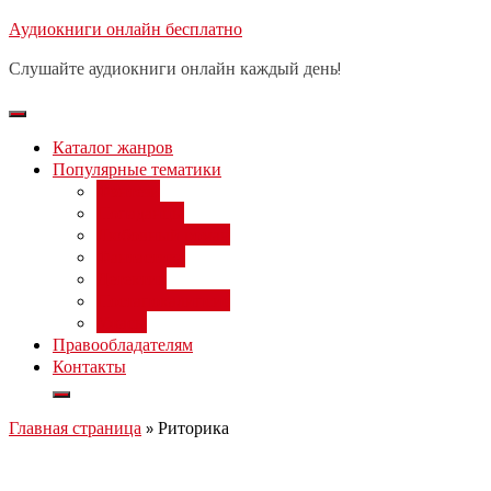
Перейти
Аудиокниги онлайн бесплатно
Бесплатный вебинар
: заработок
к
на нейросетях от 3000 рублей в
Записаться
Слушайте аудиокниги онлайн каждый день!
день
содержимому
Каталог жанров
Популярные тематики
Фэнтези
Попаданцы
Любовный роман
Фантастика
Детектив
Постапокалипсис
Ужасы
Правообладателям
Контакты
Главная страница
»
Риторика