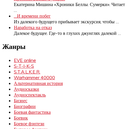
Екатерина Мишина «Хроники Беллы. Сумерки». Читает
…
…И времени побег
Из далекого будущего прибывает экскурсия, чтобы
…
Наработка на отказ
Далекое будущее. Где-то в глухих джунглях далекой
…
Жанры
EVE online
S-T-I-K-S
S.T.A.L.K.E.R.
Warhammer 40000
Альтернативная история
Аудиосказки
Аудиоспектакль
Бизнес
Биографии
Боевая фантастика
Боевик
Боевое фэнтези