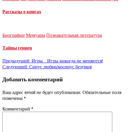
Рассказы о книгах
Биографии
Мемуары
Познавательная литература
Тайны гениев
Навигация
Предыдущий:
Игры… Игры никогда не меняются!
Следующий:
Синус любви/косинус безумия
по
Добавить комментарий
записям
Ваш адрес email не будет опубликован.
Обязательные поля
помечены
*
Комментарий
*