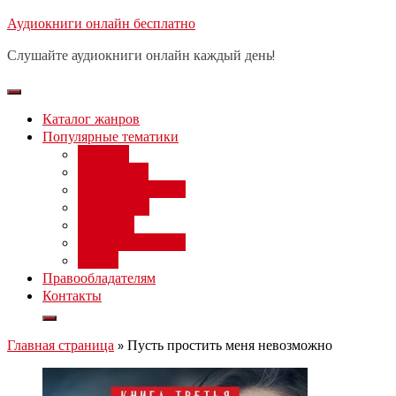
Перейти
Аудиокниги онлайн бесплатно
Бесплатный вебинар
: заработок
к
на нейросетях от 3000 рублей в
Записаться
Слушайте аудиокниги онлайн каждый день!
день
содержимому
Каталог жанров
Популярные тематики
Фэнтези
Попаданцы
Любовный роман
Фантастика
Детектив
Постапокалипсис
Ужасы
Правообладателям
Контакты
Главная страница
»
Пусть простить меня невозможно