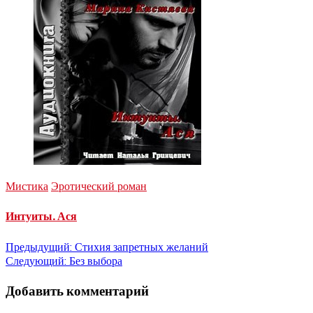
Мистика
Эротический роман
Интуиты. Ася
Навигация
Предыдущий:
Стихия запретных желаний
Следующий:
Без выбора
по
Добавить комментарий
записям