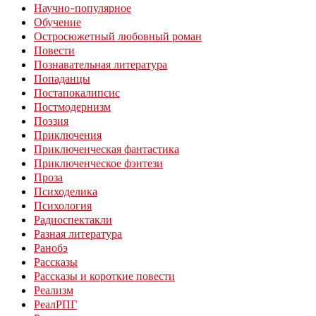
Научно-популярное
Обучение
Остросюжетный любовный роман
Повести
Познавательная литература
Попаданцы
Постапокалипсис
Постмодернизм
Поэзия
Приключения
Приключенческая фантастика
Приключенческое фэнтези
Проза
Психоделика
Психология
Радиоспектакли
Разная литература
Ранобэ
Рассказы
Рассказы и короткие повести
Реализм
РеалРПГ