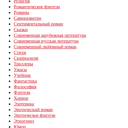
Религия
Романтическое фэнтези
Романы
Саморазвитие
Сентиментальный роман
Сказки
Современная зарубежная литература
Современная русская литература
Современный любовный роман
Стихи
Сюрреализм
Триллеры
Ужасы
Учебник
Фантастика
Философия
Фэнтези
Хоррор
Эзотерика
Эротический роман
Эротическое фэнтези
Этногенез
Юмор