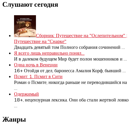
Слушают сегодня
Сборник: Путешествие на "Ослепительном" ;
Путешествие на "Снарке"
Двадцать девятый том Полного собрания сочинений
…
Я всего лишь неправильно понял…
И в далеком будущем Мир будет полон мошенников и
…
Одна ночь в Венеции
16+ Отойдя от дел, баронесса Амалия Корф, бывший
…
Псмит: 1. Псмит в Сити
Роман о Псмите, никогда раньше не переводившийся на
…
Одержимый
18+, нецензурная лексика. Они оба стали жертвой ловко
…
Жанры