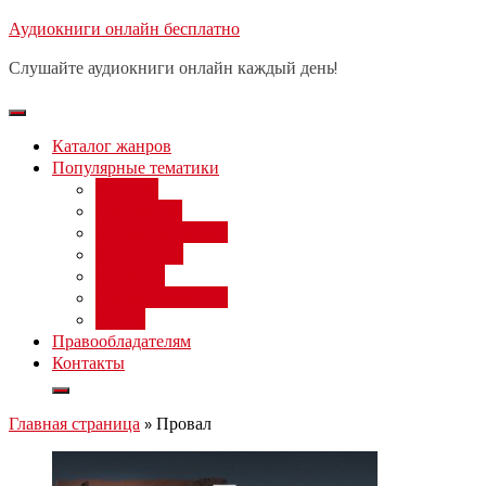
Перейти
Аудиокниги онлайн бесплатно
Бесплатный вебинар
: заработок
к
на нейросетях от 3000 рублей в
Записаться
Слушайте аудиокниги онлайн каждый день!
день
содержимому
Каталог жанров
Популярные тематики
Фэнтези
Попаданцы
Любовный роман
Фантастика
Детектив
Постапокалипсис
Ужасы
Правообладателям
Контакты
Главная страница
»
Провал