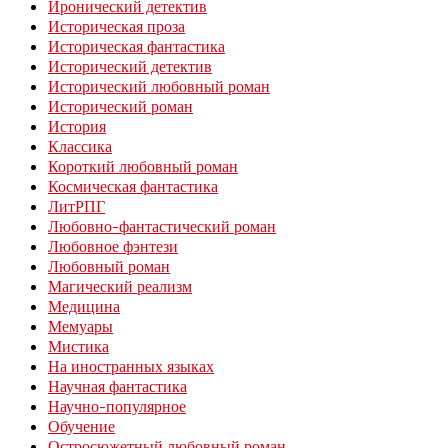
Иронический детектив
Историческая проза
Историческая фантастика
Исторический детектив
Исторический любовный роман
Исторический роман
История
Классика
Короткий любовный роман
Космическая фантастика
ЛитРПГ
Любовно-фантастический роман
Любовное фэнтези
Любовный роман
Магический реализм
Медицина
Мемуары
Мистика
На иностранных языках
Научная фантастика
Научно-популярное
Обучение
Остросюжетный любовный роман