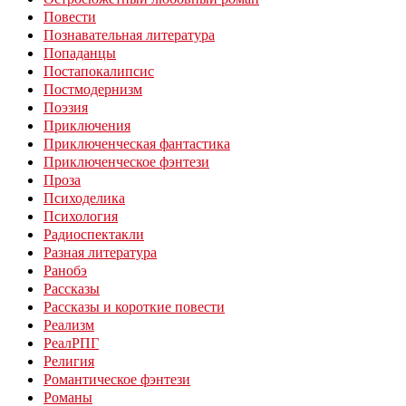
Повести
Познавательная литература
Попаданцы
Постапокалипсис
Постмодернизм
Поэзия
Приключения
Приключенческая фантастика
Приключенческое фэнтези
Проза
Психоделика
Психология
Радиоспектакли
Разная литература
Ранобэ
Рассказы
Рассказы и короткие повести
Реализм
РеалРПГ
Религия
Романтическое фэнтези
Романы