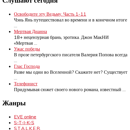
Слушают сегодня
Освободите эту Ведьму. Часть 1-11
Чэнь Янь путешествовал во времени и в конечном итоге
…
Мертвая Дианна
18+ нецензурная брань, эротика. Джон МакНИ
«Мертвая
…
Ужас победы
В прозе петербургского писателя Валерия Попова всегда
…
Глас Господа
Разве мы одни во Вселенной? Скажите нет? Существует
…
Телефонист
Придумывая сюжет своего нового романа, известный
…
Жанры
EVE online
S-T-I-K-S
S.T.A.L.K.E.R.