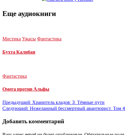
Еще аудиокниги
Мистика
Ужасы
Фантастика
Бухта Калибан
Фантастика
Омега против Альфы
Навигация
Предыдущий:
Хранитель кладов: 3. Тёмные пути
Следующий:
Нежеланный бессмертный авантюрист. Том 4
по
Добавить комментарий
записям
Ваш адрес email не будет опубликован.
Обязательные поля