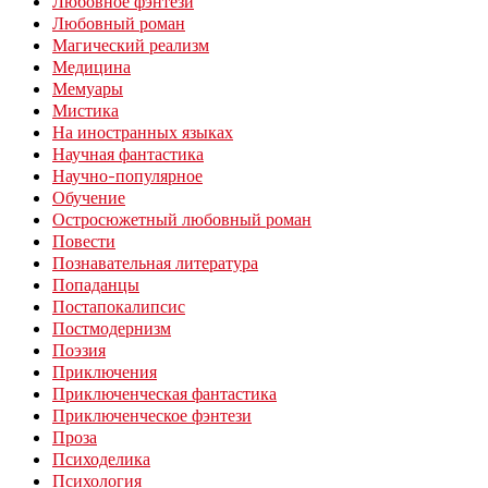
Любовное фэнтези
Любовный роман
Магический реализм
Медицина
Мемуары
Мистика
На иностранных языках
Научная фантастика
Научно-популярное
Обучение
Остросюжетный любовный роман
Повести
Познавательная литература
Попаданцы
Постапокалипсис
Постмодернизм
Поэзия
Приключения
Приключенческая фантастика
Приключенческое фэнтези
Проза
Психоделика
Психология