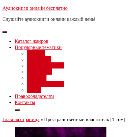
Перейти
Аудиокниги онлайн бесплатно
Бесплатный вебинар
: заработок
к
на нейросетях от 3000 рублей в
Записаться
Слушайте аудиокниги онлайн каждый день!
день
содержимому
Каталог жанров
Популярные тематики
Фэнтези
Попаданцы
Любовный роман
Фантастика
Детектив
Постапокалипсис
Ужасы
Правообладателям
Контакты
Главная страница
»
Пространственный властитель [1 том]