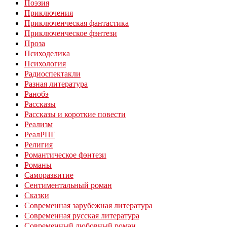
Поэзия
Приключения
Приключенческая фантастика
Приключенческое фэнтези
Проза
Психоделика
Психология
Радиоспектакли
Разная литература
Ранобэ
Рассказы
Рассказы и короткие повести
Реализм
РеалРПГ
Религия
Романтическое фэнтези
Романы
Саморазвитие
Сентиментальный роман
Сказки
Современная зарубежная литература
Современная русская литература
Современный любовный роман