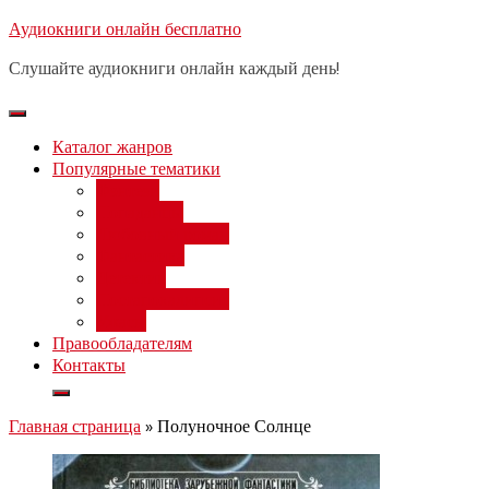
Перейти
Аудиокниги онлайн бесплатно
Бесплатный вебинар
: заработок
к
на нейросетях от 3000 рублей в
Записаться
Слушайте аудиокниги онлайн каждый день!
день
содержимому
Каталог жанров
Популярные тематики
Фэнтези
Попаданцы
Любовный роман
Фантастика
Детектив
Постапокалипсис
Ужасы
Правообладателям
Контакты
Главная страница
»
Полуночное Солнце