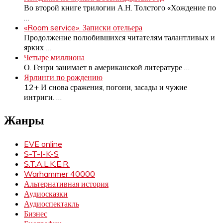
Во второй книге трилогии А.Н. Толстого «Хождение по
…
«Room service». Записки отельера
Продолжение полюбившихся читателям талантливых и
ярких
…
Четыре миллиона
О. Генри занимает в американской литературе
…
Ярлинги по рождению
12+ И снова сражения, погони, засады и чужие
интриги.
…
Жанры
EVE online
S-T-I-K-S
S.T.A.L.K.E.R.
Warhammer 40000
Альтернативная история
Аудиосказки
Аудиоспектакль
Бизнес