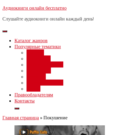
Перейти
Аудиокниги онлайн бесплатно
Бесплатный вебинар
: заработок
к
на нейросетях от 3000 рублей в
Записаться
Слушайте аудиокниги онлайн каждый день!
день
содержимому
Каталог жанров
Популярные тематики
Фэнтези
Попаданцы
Любовный роман
Фантастика
Детектив
Постапокалипсис
Ужасы
Правообладателям
Контакты
Главная страница
»
Покушение