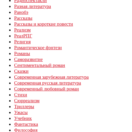
Радиоспектакли
Разная литература
Ранобэ
Рассказы
Рассказы и короткие повести
Реализм
РеалРПГ
Религия
Романтическое фэнтези
Романы
Саморазвитие
Сентиментальный роман
Сказки
Современная зарубежная литература
Современная русская литература
Современный любовный роман
Стихи
Сюрреализм
Триллеры
Ужасы
Учебник
Фантастика
Философия