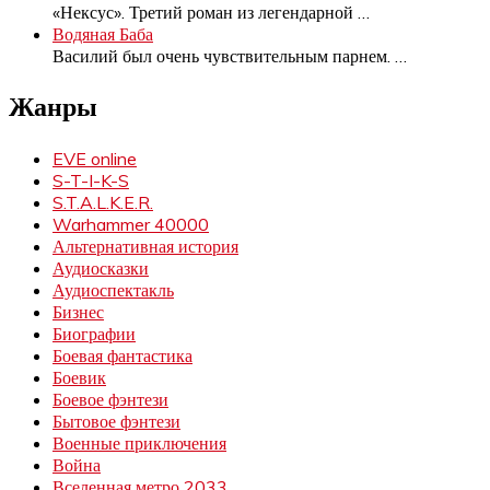
«Нексус». Третий роман из легендарной
…
Водяная Баба
Василий был очень чувствительным парнем.
…
Жанры
EVE online
S-T-I-K-S
S.T.A.L.K.E.R.
Warhammer 40000
Альтернативная история
Аудиосказки
Аудиоспектакль
Бизнес
Биографии
Боевая фантастика
Боевик
Боевое фэнтези
Бытовое фэнтези
Военные приключения
Война
Вселенная метро 2033