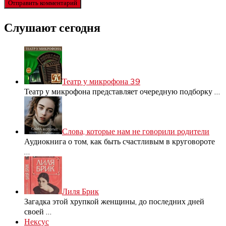
Слушают сегодня
Театр у микрофона 39
Театр у микрофона представляет очередную подборку
…
Слова, которые нам не говорили родители
Аудиокнига о том, как быть счастливым в круговороте
…
Лиля Брик
Загадка этой хрупкой женщины, до последних дней
своей
…
Нексус