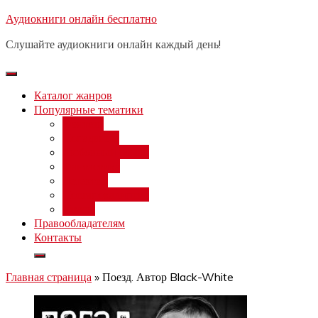
Перейти
Аудиокниги онлайн бесплатно
Бесплатный вебинар
: заработок
к
на нейросетях от 3000 рублей в
Записаться
Слушайте аудиокниги онлайн каждый день!
день
содержимому
Каталог жанров
Популярные тематики
Фэнтези
Попаданцы
Любовный роман
Фантастика
Детектив
Постапокалипсис
Ужасы
Правообладателям
Контакты
Главная страница
»
Поезд. Автор Black-White