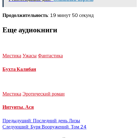
Продолжительность
: 19 минут 50 секунд
Еще аудиокниги
Мистика
Ужасы
Фантастика
Бухта Калибан
Мистика
Эротический роман
Интуиты. Ася
Навигация
Предыдущий:
Последний день Лизы
Следующий:
Буря Вооружений. Том 24
по