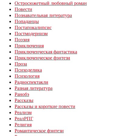
Остросюжетный любовный роман
Повести
Познавательная литература
Попаданцы
Постапокалипсис
Постмодернизм
Поэзия
Приключения
Приключенческая фантастика
Приключенческое фэнтези
Проза
Психоделика
Психология
Радиоспектакли
Разная литература
Ранобэ
Рассказы
Рассказы и короткие повести
Реализм
РеалРПГ
Религия
Романтическое фэнтези