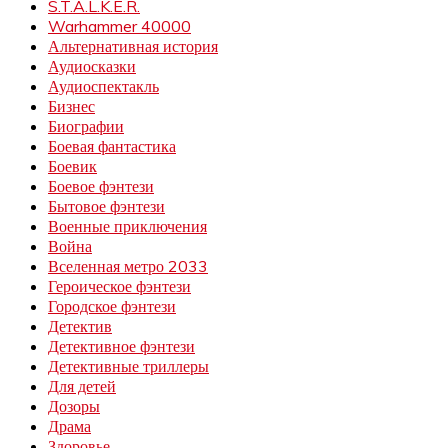
S.T.A.L.K.E.R.
Warhammer 40000
Альтернативная история
Аудиосказки
Аудиоспектакль
Бизнес
Биографии
Боевая фантастика
Боевик
Боевое фэнтези
Бытовое фэнтези
Военные приключения
Война
Вселенная метро 2033
Героическое фэнтези
Городское фэнтези
Детектив
Детективное фэнтези
Детективные триллеры
Для детей
Дозоры
Драма
Здоровье