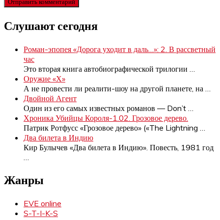
Слушают сегодня
Роман-эпопея «Дорога уходит в даль…»: 2. В рассветный
час
Это вторая книга автобиографической трилогии
…
Оружие «Х»
А не провести ли реалити-шоу на другой планете, на
…
Двойной Агент
Один из его самых известных романов — Don’t
…
Хроника Убийцы Короля-1.02. Грозовое дерево.
Патрик Ротфусс «Грозовое дерево» («The Lightning
…
Два билета в Индию
Кир Булычев «Два билета в Индию». Повесть, 1981 год
…
Жанры
EVE online
S-T-I-K-S