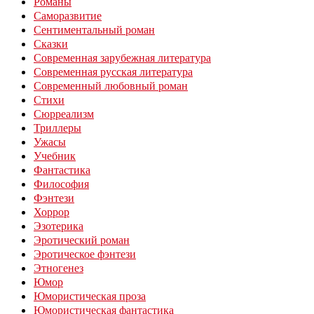
Романы
Саморазвитие
Сентиментальный роман
Сказки
Современная зарубежная литература
Современная русская литература
Современный любовный роман
Стихи
Сюрреализм
Триллеры
Ужасы
Учебник
Фантастика
Философия
Фэнтези
Хоррор
Эзотерика
Эротический роман
Эротическое фэнтези
Этногенез
Юмор
Юмористическая проза
Юмористическая фантастика