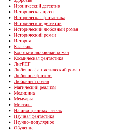
Здоровье
Иронический детектив
Историческая проза
Историческая фантастика
Исторический детектив
Исторический любовный роман
Исторический роман
История
Классика
Короткий любовный роман
Космическая фантастика
ЛитРПГ
Любовно-фантастический роман
Любовное фэнтези
Любовный роман
Магический реализм
Медицина
Мемуары
Мистика
На иностранных языках
Научная фантастика
Научно-популярное
Обучение