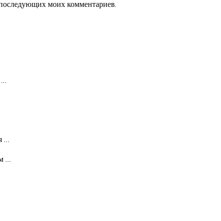
ля последующих моих комментариев.
,
…
ия
…
ым
…