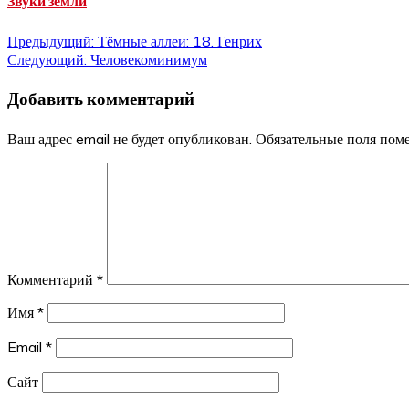
Звуки земли
Навигация
Предыдущий:
Тёмные аллеи: 18. Генрих
Следующий:
Человекоминимум
по
Добавить комментарий
записям
Ваш адрес email не будет опубликован.
Обязательные поля по
Комментарий
*
Имя
*
Email
*
Сайт