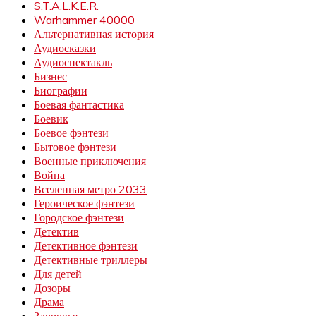
S.T.A.L.K.E.R.
Warhammer 40000
Альтернативная история
Аудиосказки
Аудиоспектакль
Бизнес
Биографии
Боевая фантастика
Боевик
Боевое фэнтези
Бытовое фэнтези
Военные приключения
Война
Вселенная метро 2033
Героическое фэнтези
Городское фэнтези
Детектив
Детективное фэнтези
Детективные триллеры
Для детей
Дозоры
Драма