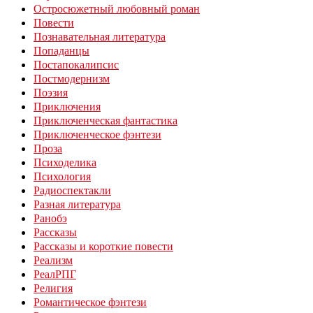
Остросюжетный любовный роман
Повести
Познавательная литература
Попаданцы
Постапокалипсис
Постмодернизм
Поэзия
Приключения
Приключенческая фантастика
Приключенческое фэнтези
Проза
Психоделика
Психология
Радиоспектакли
Разная литература
Ранобэ
Рассказы
Рассказы и короткие повести
Реализм
РеалРПГ
Религия
Романтическое фэнтези