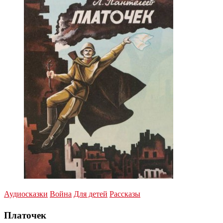
Аудиосказки
Война
Для детей
Рассказы
Платочек