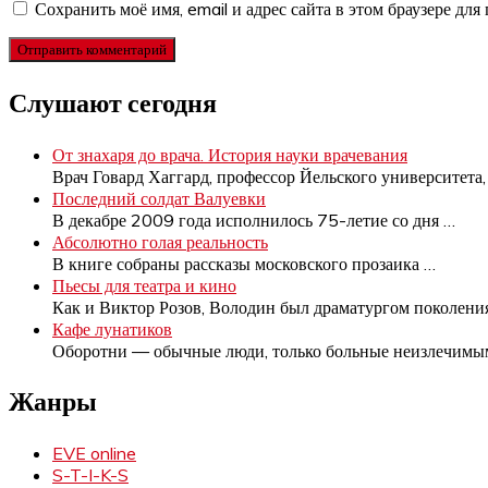
Сохранить моё имя, email и адрес сайта в этом браузере д
Слушают сегодня
От знахаря до врача. История науки врачевания
Врач Говард Хаггард, профессор Йельского университета
Последний солдат Валуевки
В декабре 2009 года исполнилось 75-летие со дня
…
Абсолютно голая реальность
В книге собраны рассказы московского прозаика
…
Пьесы для театра и кино
Как и Виктор Розов, Володин был драматургом поколен
Кафе лунатиков
Оборотни — обычные люди, только больные неизлечим
Жанры
EVE online
S-T-I-K-S