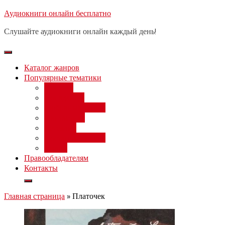
Перейти
Аудиокниги онлайн бесплатно
Бесплатный 
к
Слушайте аудиокниги онлайн каждый день!
содержимому
Каталог жанров
Популярные тематики
Фэнтези
Попаданцы
Любовный роман
Фантастика
Детектив
Постапокалипсис
Ужасы
Правообладателям
Контакты
Главная страница
»
Платочек