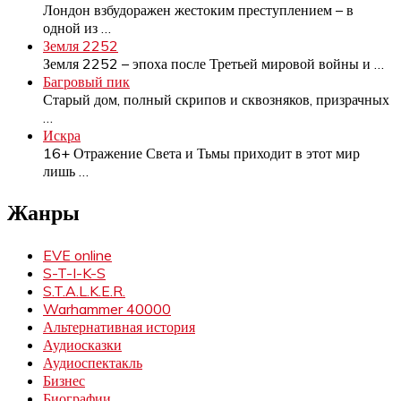
Лондон взбудоражен жестоким преступлением – в
одной из
…
Земля 2252
Земля 2252 – эпоха после Третьей мировой войны и
…
Багровый пик
Старый дом, полный скрипов и сквозняков, призрачных
…
Искра
16+ Отражение Света и Тьмы приходит в этот мир
лишь
…
Жанры
EVE online
S-T-I-K-S
S.T.A.L.K.E.R.
Warhammer 40000
Альтернативная история
Аудиосказки
Аудиоспектакль
Бизнес
Биографии