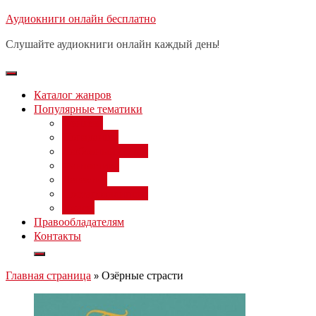
Перейти
Аудиокниги онлайн бесплатно
Бесплатный вебинар
: заработок
к
на нейросетях от 3000 рублей в
Записаться
Слушайте аудиокниги онлайн каждый день!
день
содержимому
Каталог жанров
Популярные тематики
Фэнтези
Попаданцы
Любовный роман
Фантастика
Детектив
Постапокалипсис
Ужасы
Правообладателям
Контакты
Главная страница
»
Озёрные страсти