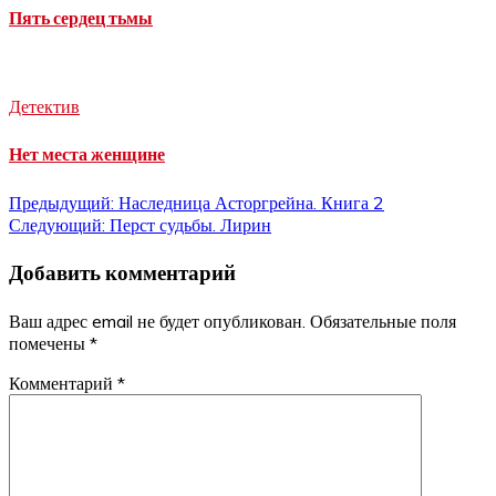
Пять сердец тьмы
Детектив
Нет места женщине
Навигация
Предыдущий:
Наследница Асторгрейна. Книга 2
Следующий:
Перст судьбы. Лирин
по
Добавить комментарий
записям
Ваш адрес email не будет опубликован.
Обязательные поля
помечены
*
Комментарий
*