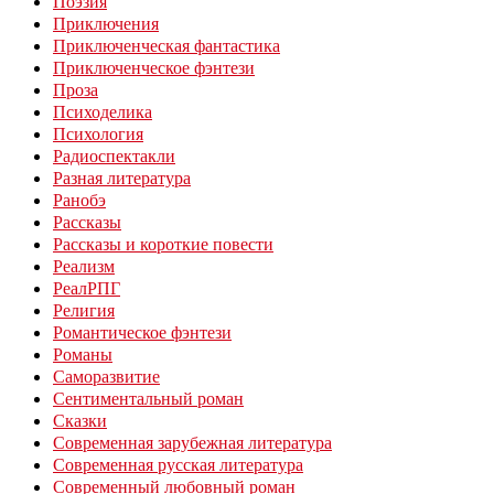
Поэзия
Приключения
Приключенческая фантастика
Приключенческое фэнтези
Проза
Психоделика
Психология
Радиоспектакли
Разная литература
Ранобэ
Рассказы
Рассказы и короткие повести
Реализм
РеалРПГ
Религия
Романтическое фэнтези
Романы
Саморазвитие
Сентиментальный роман
Сказки
Современная зарубежная литература
Современная русская литература
Современный любовный роман