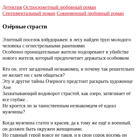
Детектив
Остросюжетный любовный роман
Сентиментальный роман
Современный любовный роман
Озёрные страсти
Элитный поселок взбудоражен: в лесу найден труп молодого
человека с огнестрельными ранениями.
Особенно проницательные жители подозревают в убийстве
нового жителя, который предпочитает держаться особняком.
Кто он, этот загадочный незнакомец, и почему так решительно
не желает ни с кем общаться?
Эту и другие тайны Озерного предстоит раскрыть художнице
Ане.
Захватывающий водоворот страстей, как озеро, затягивает её
все глубже…
Не кроется ли за таинственным незнакомцем её идеал
мужчины?
Когда мужчина статен и красив, да к тому же ещё и военный,
он должен быть окружен женщинами.
Но главный герой вовсе не таков, и в свои сорок восемь он