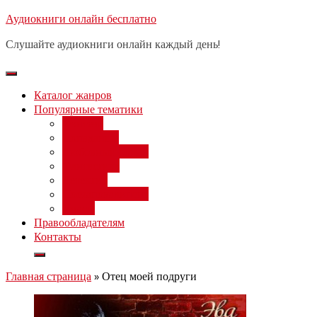
Перейти
Аудиокниги онлайн бесплатно
Бесплатный 
к
Слушайте аудиокниги онлайн каждый день!
содержимому
Каталог жанров
Популярные тематики
Фэнтези
Попаданцы
Любовный роман
Фантастика
Детектив
Постапокалипсис
Ужасы
Правообладателям
Контакты
Главная страница
»
Отец моей подруги