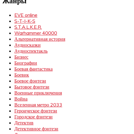
Жанры
EVE online
S-T-I-K-S
S.T.A.L.K.E.R.
Warhammer 40000
Альтернативная история
Аудиосказки
Аудиоспектакль
Бизнес
Биографии
Боевая фантастика
Боевик
Боевое фэнтези
Бытовое фэнтези
Военные приключения
Война
Вселенная метро 2033
Героическое фэнтези
Городское фэнтези
Детектив
Детективное фэнтези