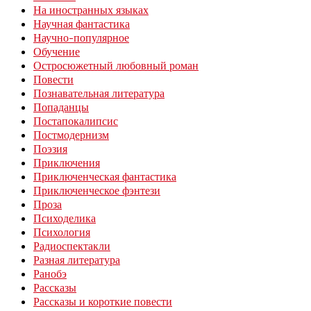
На иностранных языках
Научная фантастика
Научно-популярное
Обучение
Остросюжетный любовный роман
Повести
Познавательная литература
Попаданцы
Постапокалипсис
Постмодернизм
Поэзия
Приключения
Приключенческая фантастика
Приключенческое фэнтези
Проза
Психоделика
Психология
Радиоспектакли
Разная литература
Ранобэ
Рассказы
Рассказы и короткие повести