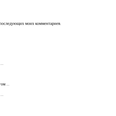
ля последующих моих комментариев.
й
…
нгом
…
и
…