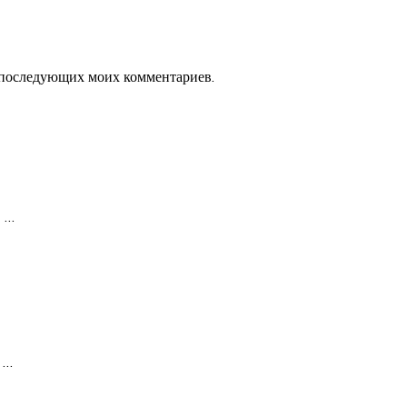
ля последующих моих комментариев.
в
…
м
…