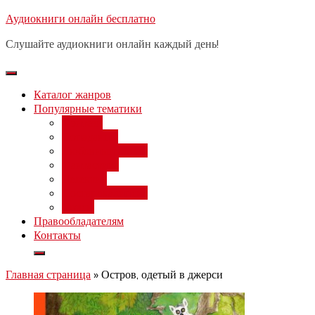
Перейти
Аудиокниги онлайн бесплатно
Бесплатный 
к
Слушайте аудиокниги онлайн каждый день!
содержимому
Каталог жанров
Популярные тематики
Фэнтези
Попаданцы
Любовный роман
Фантастика
Детектив
Постапокалипсис
Ужасы
Правообладателям
Контакты
Главная страница
»
Остров, одетый в джерси