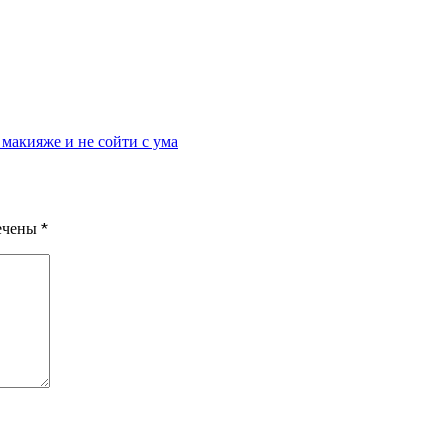
 макияже и не сойти с ума
мечены
*