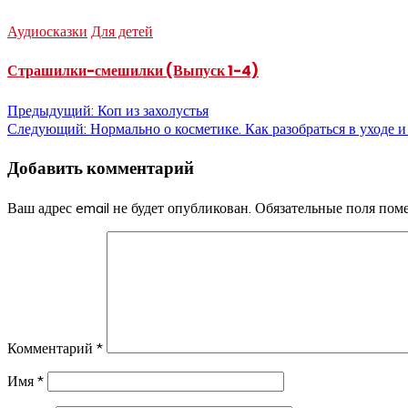
Аудиосказки
Для детей
Страшилки-смешилки (Выпуск 1-4)
Навигация
Предыдущий:
Коп из захолустья
Следующий:
Нормально о косметике. Как разобраться в уходе и
по
Добавить комментарий
записям
Ваш адрес email не будет опубликован.
Обязательные поля по
Комментарий
*
Имя
*