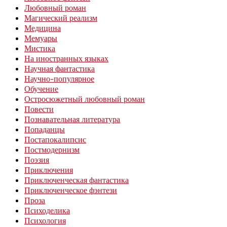
Любовный роман
Магический реализм
Медицина
Мемуары
Мистика
На иностранных языках
Научная фантастика
Научно-популярное
Обучение
Остросюжетный любовный роман
Повести
Познавательная литература
Попаданцы
Постапокалипсис
Постмодернизм
Поэзия
Приключения
Приключенческая фантастика
Приключенческое фэнтези
Проза
Психоделика
Психология