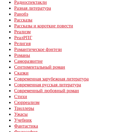
Радиоспектакли
Разная литература
Ранобэ
Рассказы
Рассказы и короткие повести
Реализм
РеалРПГ
Религия
Романтическое фэнтези
Романы
Саморазвитие
Сентиментальный роман
Сказки
Современная зарубежная литература
Современная русская литература
Современный любовный роман
Стихи
Сюрреализм
Триллеры
Ужасы
Учебник
Фантастика
Философия