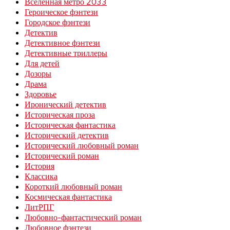
Вселенная метро 2033
Героическое фэнтези
Городское фэнтези
Детектив
Детективное фэнтези
Детективные триллеры
Для детей
Дозоры
Драма
Здоровье
Иронический детектив
Историческая проза
Историческая фантастика
Исторический детектив
Исторический любовный роман
Исторический роман
История
Классика
Короткий любовный роман
Космическая фантастика
ЛитРПГ
Любовно-фантастический роман
Любовное фэнтези