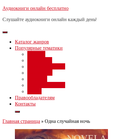
Перейти
Аудиокниги онлайн бесплатно
Бесплатный вебинар
: заработок на нейросетях от 3000 
к
в день
Слушайте аудиокниги онлайн каждый день!
содержимому
Каталог жанров
Популярные тематики
Фэнтези
Попаданцы
Любовный роман
Фантастика
Детектив
Постапокалипсис
Ужасы
Правообладателям
Контакты
Главная страница
»
Одна случайная ночь