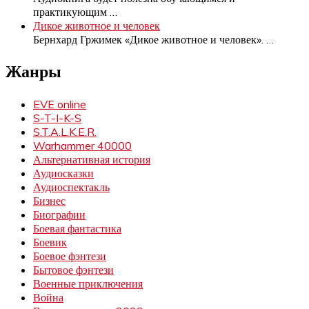
практикующим
…
Дикое животное и человек
Бернхард Гржимек «Дикое животное и человек».
…
Жанры
EVE online
S-T-I-K-S
S.T.A.L.K.E.R.
Warhammer 40000
Альтернативная история
Аудиосказки
Аудиоспектакль
Бизнес
Биографии
Боевая фантастика
Боевик
Боевое фэнтези
Бытовое фэнтези
Военные приключения
Война