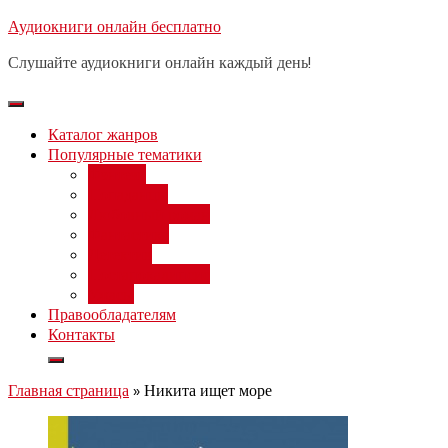
Перейти
Аудиокниги онлайн бесплатно
Бесплатный вебинар
: заработок
к
на нейросетях от 3000 рублей в
Записаться
Слушайте аудиокниги онлайн каждый день!
день
содержимому
Каталог жанров
Популярные тематики
Фэнтези
Попаданцы
Любовный роман
Фантастика
Детектив
Постапокалипсис
Ужасы
Правообладателям
Контакты
Главная страница
»
Никита ищет море