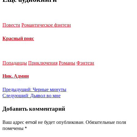
Повести
Романтическое фэнтези
Красный пояс
Попаданцы
Приключения
Романы
Фэнтези
Ник. Админ
Навигация
Предыдущий:
Черные минуты
Следующий:
Дьявол во мне
по
Добавить комментарий
записям
Ваш адрес email не будет опубликован.
Обязательные поля
помечены
*