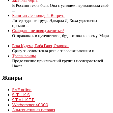
Засечная черта
В Россию текла боль. Она с усилием переваливала своё
…
Капитан Леопольд: 4. Встреча
Литературные труды Эдварда Д. Хоха удостоены
премии
…
Скандал – не повод жениться!
Отправляясь в путешествие, будь готова ко всему! Мари
…
Река Кудема, Баба Ганя, Старики
Сразу за селом текла река с завораживающим и
…
Тропы войны
Продолжение приключений группы исследователей.
Начав
…
Жанры
EVE online
S-T-I-K-S
S.T.A.L.K.E.R.
Warhammer 40000
Альтернативная история