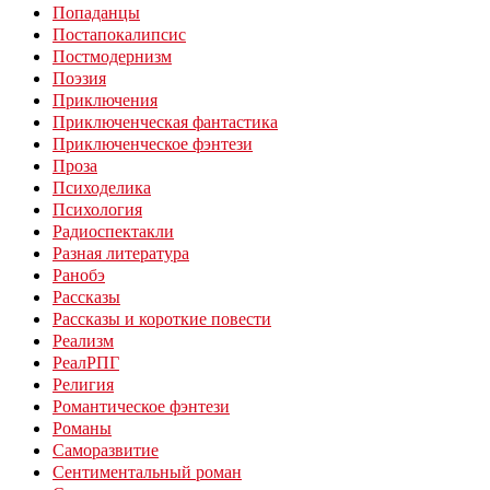
Попаданцы
Постапокалипсис
Постмодернизм
Поэзия
Приключения
Приключенческая фантастика
Приключенческое фэнтези
Проза
Психоделика
Психология
Радиоспектакли
Разная литература
Ранобэ
Рассказы
Рассказы и короткие повести
Реализм
РеалРПГ
Религия
Романтическое фэнтези
Романы
Саморазвитие
Сентиментальный роман