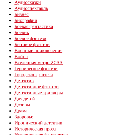
Аудиосказки
Аудиоспектакль
Бизнес
Биографии
Боевая фантастика
Боевик
Боевое фэнтези
Бытовое фэнтези
Военные приключения
Война
Вселенная метро 2033
Героическое фэнтези
Городское фэнтези
Детектив
Детективное фэнтези
Детективные триллеры
Для детей
Дозоры
Драма
Здоровье
Иронический детектив
Историческая проза
Историческая фантастика