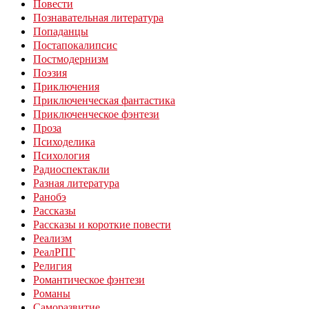
Повести
Познавательная литература
Попаданцы
Постапокалипсис
Постмодернизм
Поэзия
Приключения
Приключенческая фантастика
Приключенческое фэнтези
Проза
Психоделика
Психология
Радиоспектакли
Разная литература
Ранобэ
Рассказы
Рассказы и короткие повести
Реализм
РеалРПГ
Религия
Романтическое фэнтези
Романы
Саморазвитие