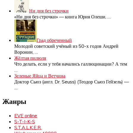
Ни дня без строчки
«Ни дня без строчки» — книга Юрия Олеши,
…
Град обреченный
Молодой советский учёный из 50-х годов Андрей
Воронин,
…
Жёлтая пилюля
Что делать, если у тебя начались галлюцинации? А тем
…
Зеленые Яйца и Ветчина
Доктор Сьюз (англ. Dr. Seuss) (Теодор Сьюз Гейзель) —
…
Жанры
EVE online
S-T-I-K-S
S.T.A.L.K.E.R.