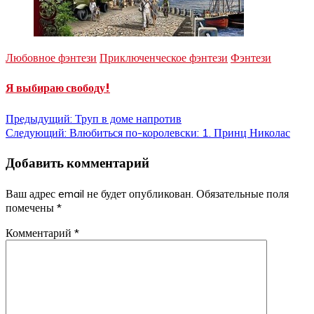
Любовное фэнтези
Приключенческое фэнтези
Фэнтези
Я выбираю свободу!
Навигация
Предыдущий:
Труп в доме напротив
Следующий:
Влюбиться по-королевски: 1. Принц Николас
по
Добавить комментарий
записям
Ваш адрес email не будет опубликован.
Обязательные поля
помечены
*
Комментарий
*