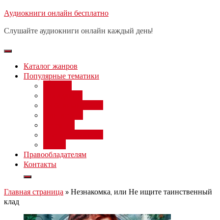
Перейти
Аудиокниги онлайн бесплатно
Бесплатный вебинар
: заработок
к
на нейросетях от 3000 рублей в
Записаться
Слушайте аудиокниги онлайн каждый день!
день
содержимому
Каталог жанров
Популярные тематики
Фэнтези
Попаданцы
Любовный роман
Фантастика
Детектив
Постапокалипсис
Ужасы
Правообладателям
Контакты
Главная страница
»
Незнакомка, или Не ищите таинственный
клад