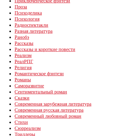
Приключенческое фэнтези
Проза
Психоделика
Психология
Радиоспектакли
Разная литература
Ранобэ
Рассказы
Рассказы и короткие повести
Реализм
РеалРПГ
Религия
Романтическое фэнтези
Романы
Саморазвитие
Сентиментальный роман
Сказки
Современная зарубежная литература
Современная русская литература
Современный любовный роман
Стихи
Сюрреализм
Триллеры