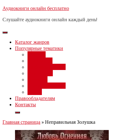
Перейти
Аудиокниги онлайн бесплатно
Бесплатный вебинар
: заработок
к
на нейросетях от 3000 рублей в
Записаться
Слушайте аудиокниги онлайн каждый день!
день
содержимому
Каталог жанров
Популярные тематики
Фэнтези
Попаданцы
Любовный роман
Фантастика
Детектив
Постапокалипсис
Ужасы
Правообладателям
Контакты
Главная страница
»
Неправильная Золушка