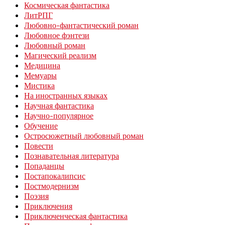
Космическая фантастика
ЛитРПГ
Любовно-фантастический роман
Любовное фэнтези
Любовный роман
Магический реализм
Медицина
Мемуары
Мистика
На иностранных языках
Научная фантастика
Научно-популярное
Обучение
Остросюжетный любовный роман
Повести
Познавательная литература
Попаданцы
Постапокалипсис
Постмодернизм
Поэзия
Приключения
Приключенческая фантастика