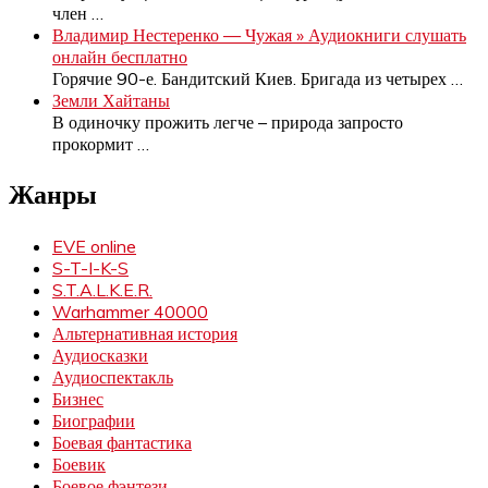
член
…
Владимир Нестеренко — Чужая » Аудиокниги слушать
онлайн бесплатно
Горячие 90-е. Бандитский Киев. Бригада из четырех
…
Земли Хайтаны
В одиночку прожить легче – природа запросто
прокормит
…
Жанры
EVE online
S-T-I-K-S
S.T.A.L.K.E.R.
Warhammer 40000
Альтернативная история
Аудиосказки
Аудиоспектакль
Бизнес
Биографии
Боевая фантастика
Боевик
Боевое фэнтези