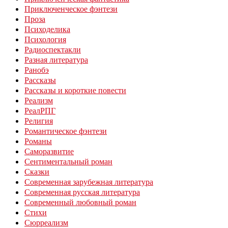
Приключенческое фэнтези
Проза
Психоделика
Психология
Радиоспектакли
Разная литература
Ранобэ
Рассказы
Рассказы и короткие повести
Реализм
РеалРПГ
Религия
Романтическое фэнтези
Романы
Саморазвитие
Сентиментальный роман
Сказки
Современная зарубежная литература
Современная русская литература
Современный любовный роман
Стихи
Сюрреализм