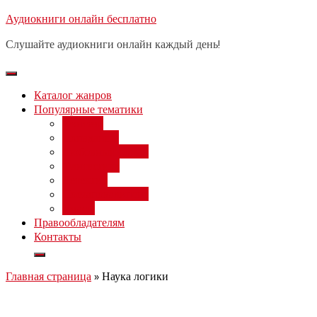
Перейти
Аудиокниги онлайн бесплатно
Бесплатный вебинар
: заработок
к
на нейросетях от 3000 рублей в
Записаться
Слушайте аудиокниги онлайн каждый день!
день
содержимому
Каталог жанров
Популярные тематики
Фэнтези
Попаданцы
Любовный роман
Фантастика
Детектив
Постапокалипсис
Ужасы
Правообладателям
Контакты
Главная страница
»
Наука логики