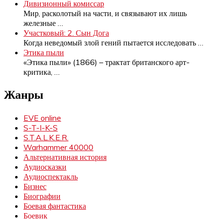
Дивизионный комиссар
Мир, расколотый на части, и связывают их лишь
железные
…
Участковый: 2. Сын Дога
Когда неведомый злой гений пытается исследовать
…
Этика пыли
«Этика пыли» (1866) – трактат британского арт-
критика,
…
Жанры
EVE online
S-T-I-K-S
S.T.A.L.K.E.R.
Warhammer 40000
Альтернативная история
Аудиосказки
Аудиоспектакль
Бизнес
Биографии
Боевая фантастика
Боевик