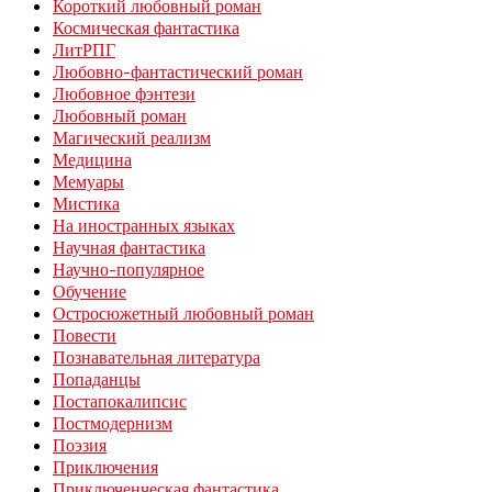
Короткий любовный роман
Космическая фантастика
ЛитРПГ
Любовно-фантастический роман
Любовное фэнтези
Любовный роман
Магический реализм
Медицина
Мемуары
Мистика
На иностранных языках
Научная фантастика
Научно-популярное
Обучение
Остросюжетный любовный роман
Повести
Познавательная литература
Попаданцы
Постапокалипсис
Постмодернизм
Поэзия
Приключения
Приключенческая фантастика