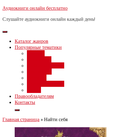
Перейти
Аудиокниги онлайн бесплатно
Бесплатный вебинар
: заработок
к
на нейросетях от 3000 рублей в
Записаться
Слушайте аудиокниги онлайн каждый день!
день
содержимому
Каталог жанров
Популярные тематики
Фэнтези
Попаданцы
Любовный роман
Фантастика
Детектив
Постапокалипсис
Ужасы
Правообладателям
Контакты
Главная страница
»
Найти себя