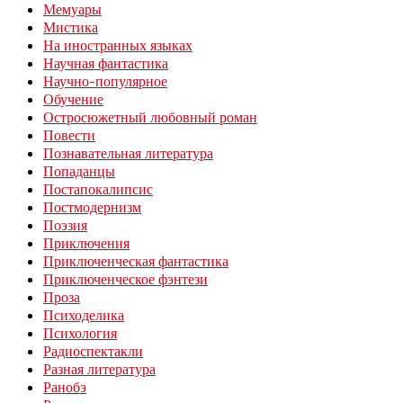
Мемуары
Мистика
На иностранных языках
Научная фантастика
Научно-популярное
Обучение
Остросюжетный любовный роман
Повести
Познавательная литература
Попаданцы
Постапокалипсис
Постмодернизм
Поэзия
Приключения
Приключенческая фантастика
Приключенческое фэнтези
Проза
Психоделика
Психология
Радиоспектакли
Разная литература
Ранобэ