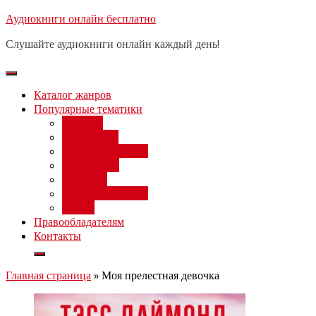
Перейти
Аудиокниги онлайн бесплатно
Бесплатный вебинар
: заработок
к
на нейросетях от 3000 рублей в
Записаться
Слушайте аудиокниги онлайн каждый день!
день
содержимому
Каталог жанров
Популярные тематики
Фэнтези
Попаданцы
Любовный роман
Фантастика
Детектив
Постапокалипсис
Ужасы
Правообладателям
Контакты
Главная страница
»
Моя прелестная девочка