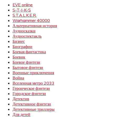
EVE online
S-T-I-K-S
S.T.A.L.K.E.R.
Warhammer 40000
Альтернативная история
Аудиосказки
Аудиоспектакль
Бизнес
Биографии
Боевая фантастика
Боевик
Боевое фэнтези
Бытовое фэнтези
Военные приключения
Война
Вселенная метро 2033
Героическое фэнтези
Городское фэнтези
Детектив
Детективное фэнтези
Детективные триллеры
Для детей