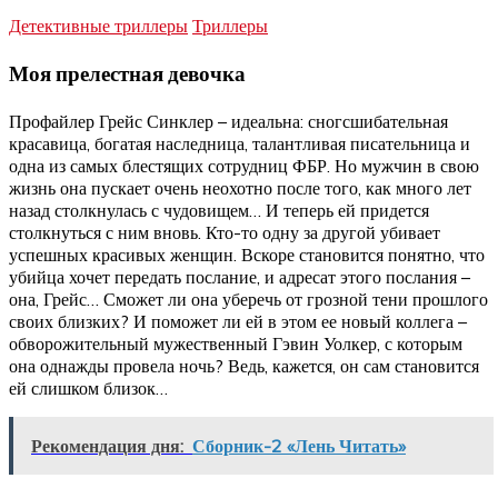
Детективные триллеры
Триллеры
Моя прелестная девочка
Профайлер Грейс Синклер – идеальна: сногсшибательная
красавица, богатая наследница, талантливая писательница и
одна из самых блестящих сотрудниц ФБР. Но мужчин в свою
жизнь она пускает очень неохотно после того, как много лет
назад столкнулась с чудовищем… И теперь ей придется
столкнуться с ним вновь. Кто-то одну за другой убивает
успешных красивых женщин. Вскоре становится понятно, что
убийца хочет передать послание, и адресат этого послания –
она, Грейс… Сможет ли она уберечь от грозной тени прошлого
своих близких? И поможет ли ей в этом ее новый коллега –
обворожительный мужественный Гэвин Уолкер, с которым
она однажды провела ночь? Ведь, кажется, он сам становится
ей слишком близок…
Рекомендация дня:
Сборник-2 «Лень Читать»