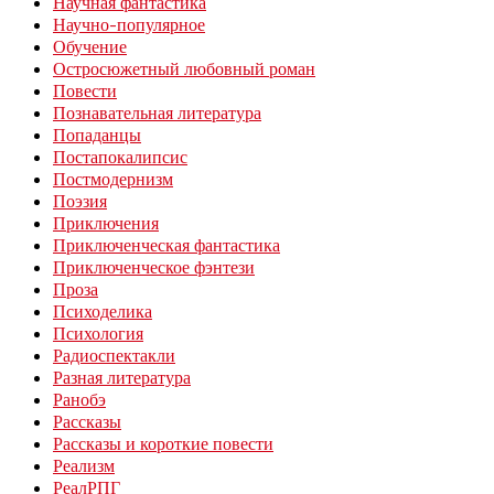
Научная фантастика
Научно-популярное
Обучение
Остросюжетный любовный роман
Повести
Познавательная литература
Попаданцы
Постапокалипсис
Постмодернизм
Поэзия
Приключения
Приключенческая фантастика
Приключенческое фэнтези
Проза
Психоделика
Психология
Радиоспектакли
Разная литература
Ранобэ
Рассказы
Рассказы и короткие повести
Реализм
РеалРПГ