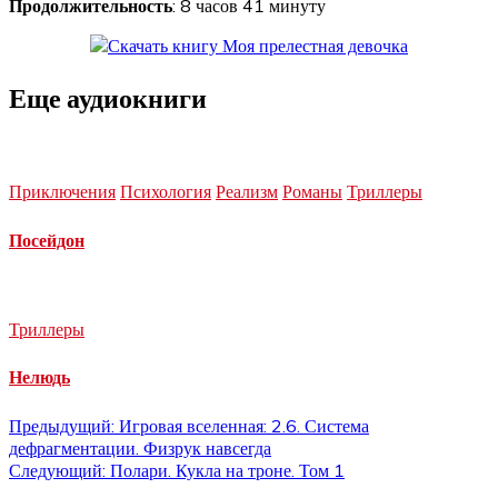
Продолжительность
: 8 часов 41 минуту
Еще аудиокниги
Приключения
Психология
Реализм
Романы
Триллеры
Посейдон
Триллеры
Нелюдь
Навигация
Предыдущий:
Игровая вселенная: 2.6. Система
дефрагментации. Физрук навсегда
по
Следующий:
Полари. Кукла на троне. Том 1