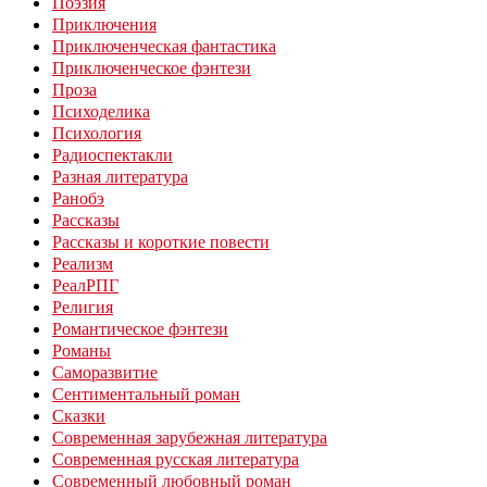
Поэзия
Приключения
Приключенческая фантастика
Приключенческое фэнтези
Проза
Психоделика
Психология
Радиоспектакли
Разная литература
Ранобэ
Рассказы
Рассказы и короткие повести
Реализм
РеалРПГ
Религия
Романтическое фэнтези
Романы
Саморазвитие
Сентиментальный роман
Сказки
Современная зарубежная литература
Современная русская литература
Современный любовный роман