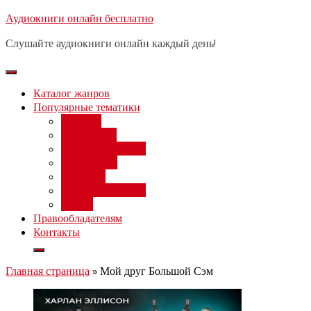
Перейти
Аудиокниги онлайн бесплатно
Бесплатный вебинар
: заработок
к
на нейросетях от 3000 рублей в
Записаться
Слушайте аудиокниги онлайн каждый день!
день
содержимому
Каталог жанров
Популярные тематики
Фэнтези
Попаданцы
Любовный роман
Фантастика
Детектив
Постапокалипсис
Ужасы
Правообладателям
Контакты
Главная страница
»
Мой друг Большой Сэм