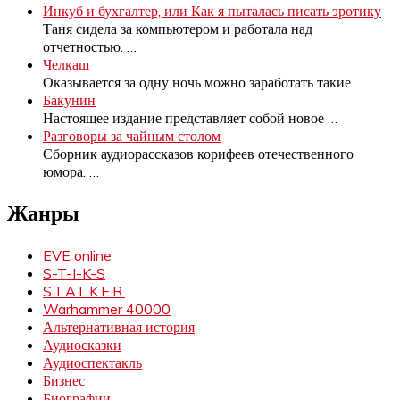
Инкуб и бухгалтер, или Как я пыталась писать эротику
Таня сидела за компьютером и работала над
отчетностью.
…
Челкаш
Оказывается за одну ночь можно заработать такие
…
Бакунин
Настоящее издание представляет собой новое
…
Разговоры за чайным столом
Сборник аудиорассказов корифеев отечественного
юмора.
…
Жанры
EVE online
S-T-I-K-S
S.T.A.L.K.E.R.
Warhammer 40000
Альтернативная история
Аудиосказки
Аудиоспектакль
Бизнес
Биографии