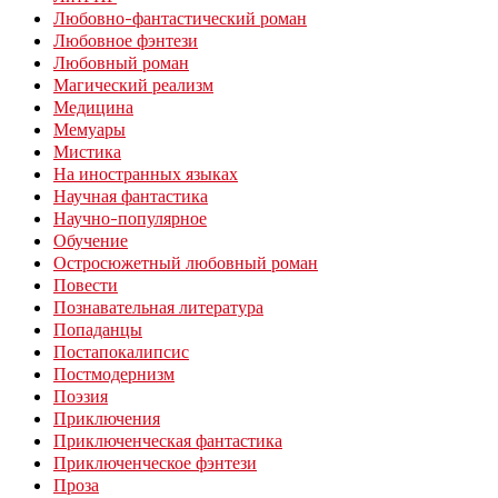
Любовно-фантастический роман
Любовное фэнтези
Любовный роман
Магический реализм
Медицина
Мемуары
Мистика
На иностранных языках
Научная фантастика
Научно-популярное
Обучение
Остросюжетный любовный роман
Повести
Познавательная литература
Попаданцы
Постапокалипсис
Постмодернизм
Поэзия
Приключения
Приключенческая фантастика
Приключенческое фэнтези
Проза