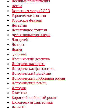
Военные приключения
Война
Вселенная метро 2033
Героическое фэнтези
Городское фэнтези
Детектив
Детективное фэнтези
Детективные триллеры
Для детей
Дозоры
Драма
Здоровье
Иронический детектив
Историческая проза
Историческая фантастика
Исторический детектив
Исторический любовный роман
Исторический роман
История
Классика
Короткий любовный роман
Космическая фантастика
ЛитРПГ