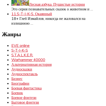
Лесная азбука. Пушистые истории
Это серия познавательных сказок о животном и
…
11.S-T-I-K-S. Окаянный
18+ Глеб Измайлов, никогда не жаловался на
излишнюю
…
Жанры
EVE online
S-T-I-K-S
S.T.A.L.K.E.R.
Warhammer 40000
Альтернативная история
Аудиосказки
Аудиоспектакль
Бизнес
Биографии
Боевая фантастика
Боевик
Боевое фэнтези
Бытовое фэнтези