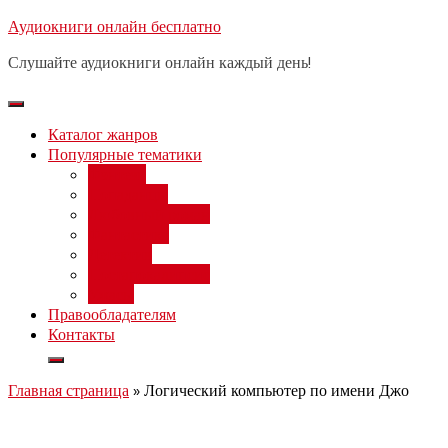
Перейти
Аудиокниги онлайн бесплатно
Бесплатный вебинар
: заработок
к
на нейросетях от 3000 рублей в
Записаться
Слушайте аудиокниги онлайн каждый день!
день
содержимому
Каталог жанров
Популярные тематики
Фэнтези
Попаданцы
Любовный роман
Фантастика
Детектив
Постапокалипсис
Ужасы
Правообладателям
Контакты
Главная страница
»
Логический компьютер по имени Джо