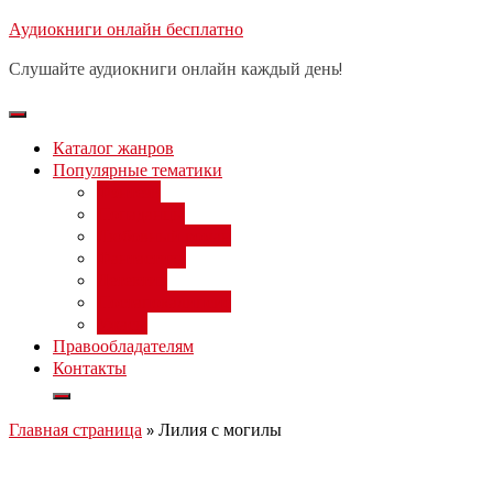
Перейти
Аудиокниги онлайн бесплатно
Бесплатный вебинар
: заработок
к
на нейросетях от 3000 рублей в
Записаться
Слушайте аудиокниги онлайн каждый день!
день
содержимому
Каталог жанров
Популярные тематики
Фэнтези
Попаданцы
Любовный роман
Фантастика
Детектив
Постапокалипсис
Ужасы
Правообладателям
Контакты
Главная страница
»
Лилия с могилы