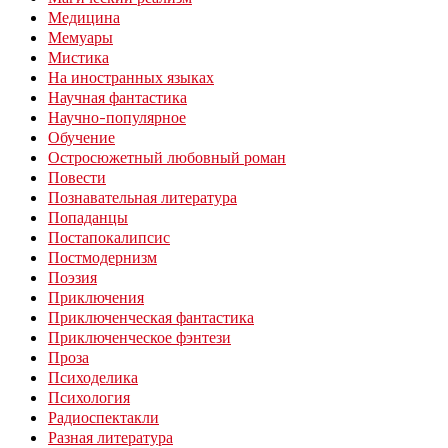
Медицина
Мемуары
Мистика
На иностранных языках
Научная фантастика
Научно-популярное
Обучение
Остросюжетный любовный роман
Повести
Познавательная литература
Попаданцы
Постапокалипсис
Постмодернизм
Поэзия
Приключения
Приключенческая фантастика
Приключенческое фэнтези
Проза
Психоделика
Психология
Радиоспектакли
Разная литература