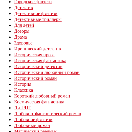
Городское фэнтези
Детектив
Детективное фэнтези
Детективные триллеры
Для детей
Дозоры
Драма
Здоровье
Иронический детектив
Историческая проза
Историческая фантастика
Исторический детектив
Исторический любовный роман
Исторический роман
История
Классика
Короткий любовный роман
Космическая фантастика
ЛитРПГ
Любовно-фантастический роман
Любовное фэнтези
Любовный роман
Магический реализм