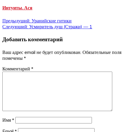
Интуиты. Ася
Навигация
Предыдущий:
Уранийские гитики
Следующий:
Усмиритель душ (Стражи) — 1
по
Добавить комментарий
записям
Ваш адрес email не будет опубликован.
Обязательные поля
помечены
*
Комментарий
*
Имя
*
Email
*