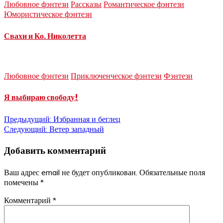
Любовное фэнтези
Рассказы
Романтическое фэнтези
Юмористическое фэнтези
Свахи и Ко. Николетта
Любовное фэнтези
Приключенческое фэнтези
Фэнтези
Я выбираю свободу!
Навигация
Предыдущий:
Избранная и беглец
Следующий:
Ветер западный
по
Добавить комментарий
записям
Ваш адрес email не будет опубликован.
Обязательные поля
помечены
*
Комментарий
*