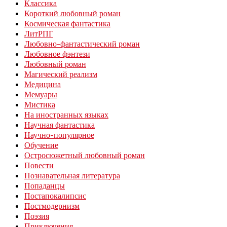
Классика
Короткий любовный роман
Космическая фантастика
ЛитРПГ
Любовно-фантастический роман
Любовное фэнтези
Любовный роман
Магический реализм
Медицина
Мемуары
Мистика
На иностранных языках
Научная фантастика
Научно-популярное
Обучение
Остросюжетный любовный роман
Повести
Познавательная литература
Попаданцы
Постапокалипсис
Постмодернизм
Поэзия
Приключения