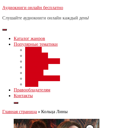
Перейти
Аудиокниги онлайн бесплатно
Бесплатный вебинар
: заработок
к
на нейросетях от 3000 рублей в
Записаться
Слушайте аудиокниги онлайн каждый день!
день
содержимому
Каталог жанров
Популярные тематики
Фэнтези
Попаданцы
Любовный роман
Фантастика
Детектив
Постапокалипсис
Ужасы
Правообладателям
Контакты
Главная страница
»
Кольца Лины