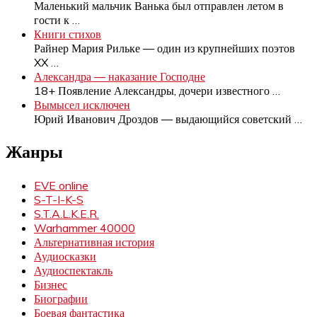
Маленький мальчик Ванька был отправлен летом в
гости к
…
Книги стихов
Райнер Мария Рильке — один из крупнейших поэтов
XX
…
Александра — наказание Господне
18+ Появление Александры, дочери известного
…
Вымысел исключен
Юрий Иванович Дроздов — выдающийся советский
…
Жанры
EVE online
S-T-I-K-S
S.T.A.L.K.E.R.
Warhammer 40000
Альтернативная история
Аудиосказки
Аудиоспектакль
Бизнес
Биографии
Боевая фантастика