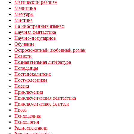
Магический реализм
Медицина
Мемуары
Мистика
На иностранных языках
Научная фантастика
Научно-популярное
Обучение
Остросюжетный любовный роман
Повести
Познавательная литература
Попаданцы
Постапокалипсис
Постмодернизм
Поэзия
Приключения
Приключенческая фантастика
Приключенческое фэнтези
Проза
Психоделика
Психология
Радиоспектакли
Разная литература