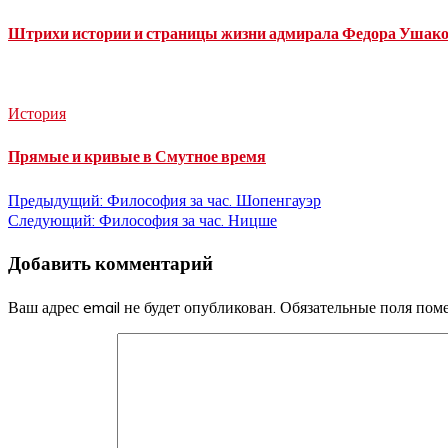
Штрихи истории и страницы жизни адмирала Федора Ушак
История
Прямые и кривые в Смутное время
Навигация
Предыдущий:
Философия за час. Шопенгауэр
Следующий:
Философия за час. Ницше
по
Добавить комментарий
записям
Ваш адрес email не будет опубликован.
Обязательные поля по