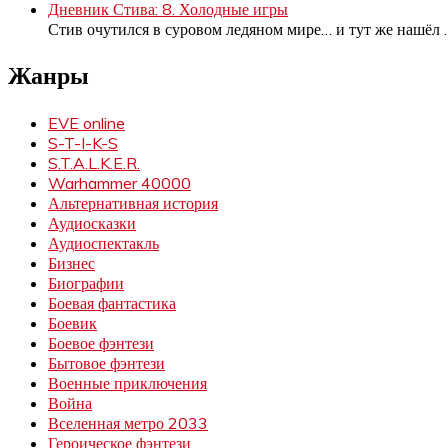
Дневник Стива: 8. Холодные игры
Стив очутился в суровом ледяном мире… и тут же нашёл
Жанры
EVE online
S-T-I-K-S
S.T.A.L.K.E.R.
Warhammer 40000
Альтернативная история
Аудиосказки
Аудиоспектакль
Бизнес
Биографии
Боевая фантастика
Боевик
Боевое фэнтези
Бытовое фэнтези
Военные приключения
Война
Вселенная метро 2033
Героическое фэнтези