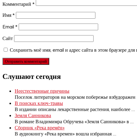
Комментарий
*
Имя
*
Email
*
Сайт
Сохранить моё имя, email и адрес сайта в этом браузере д
Слушают сегодня
Неестественные причины
Поселок литераторов на морском побережье взбудоражен
В поисках ключ-травы
В издании описаны лекарственные растения, наиболее
…
Земля Санникова
В романе Владимимра Обручева «Земля Санникова» в
…
Сборник «Река времён»
В аудиокнигу «Река времен» вошла избранная
…