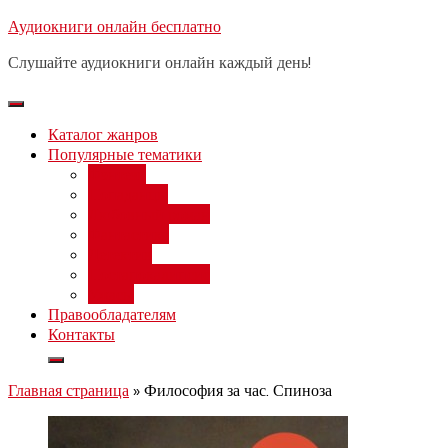
Перейти
Аудиокниги онлайн бесплатно
Бесплатный 
к
Слушайте аудиокниги онлайн каждый день!
содержимому
Каталог жанров
Популярные тематики
Фэнтези
Попаданцы
Любовный роман
Фантастика
Детектив
Постапокалипсис
Ужасы
Правообладателям
Контакты
Главная страница
»
Философия за час. Спиноза