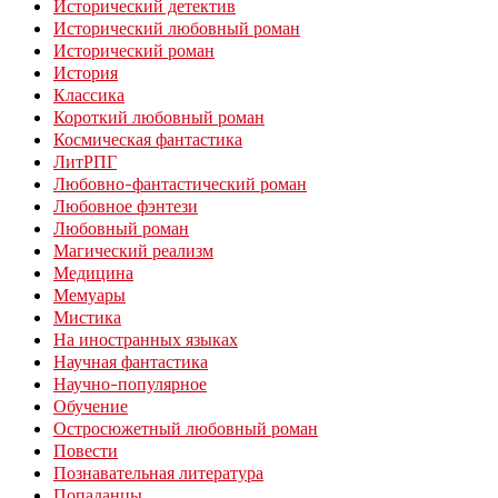
Исторический детектив
Исторический любовный роман
Исторический роман
История
Классика
Короткий любовный роман
Космическая фантастика
ЛитРПГ
Любовно-фантастический роман
Любовное фэнтези
Любовный роман
Магический реализм
Медицина
Мемуары
Мистика
На иностранных языках
Научная фантастика
Научно-популярное
Обучение
Остросюжетный любовный роман
Повести
Познавательная литература
Попаданцы