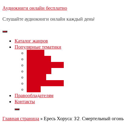
Перейти
Аудиокниги онлайн бесплатно
Бесплатный вебинар
: заработок
к
на нейросетях от 3000 рублей в
Записаться
Слушайте аудиокниги онлайн каждый день!
день
содержимому
Каталог жанров
Популярные тематики
Фэнтези
Попаданцы
Любовный роман
Фантастика
Детектив
Постапокалипсис
Ужасы
Правообладателям
Контакты
Главная страница
»
Ересь Хоруса: 32. Смертельный огонь