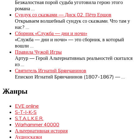
Безжалостная порой судьба уготовила герою этого
романа
…
Сундук со сказками — Диск 02. Пётр Ершов
Открываем волшебный сундук со сказками. Что там у
нас?
…
Сборник «Служба — дни и ночи»
«Служба — дни и ночи» — это сборник, в который
вошли
…
Правила Чужой Игры
Артур — Герой Альтернативных реальностей скитался
из
…
Святитель Игнатий Брянчанинов
Епископ Игнатий Брянчанинов (1807-1867) —
…
Жанры
EVE online
S-T-I-K-S
S.T.A.L.K.E.R.
Warhammer 40000
Альтернативная история
Аудиосказки