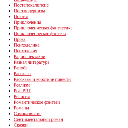
Постапокалипсис
Постмодернизм
Поэзия
Приключения
Приключенческая фантастика
Приключенческое фэнтези
Проза
Психоделика
Психология
Радиоспектакли
Разная литература
Ранобэ
Рассказы
Рассказы и короткие повести
Реализм
РеалРПГ
Религия
Романтическое фэнтези
Романы
Саморазвитие
Сентиментальный роман
Сказки