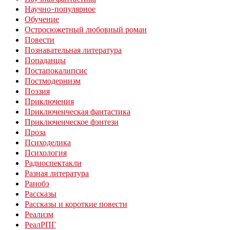
Научно-популярное
Обучение
Остросюжетный любовный роман
Повести
Познавательная литература
Попаданцы
Постапокалипсис
Постмодернизм
Поэзия
Приключения
Приключенческая фантастика
Приключенческое фэнтези
Проза
Психоделика
Психология
Радиоспектакли
Разная литература
Ранобэ
Рассказы
Рассказы и короткие повести
Реализм
РеалРПГ