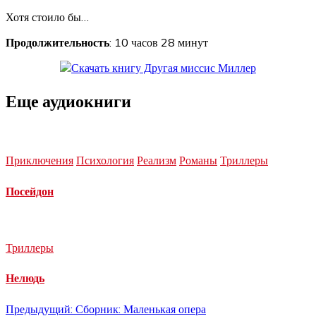
Хотя стоило бы…
Продолжительность
: 10 часов 28 минут
Еще аудиокниги
Приключения
Психология
Реализм
Романы
Триллеры
Посейдон
Триллеры
Нелюдь
Навигация
Предыдущий:
Сборник: Маленькая опера