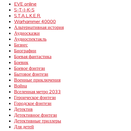
EVE online
S-T-I-K-S
S.T.A.L.K.E.R.
Warhammer 40000
Альтернативная история
Аудиосказки
Аудиоспектакль
Бизнес
Биографии
Боевая фантастика
Боевик
Боевое фэнтези
Бытовое фэнтези
Военные приключения
Война
Вселенная метро 2033
Героическое фэнтези
Городское фэнтези
Детектив
Детективное фэнтези
Детективные триллеры
Для детей