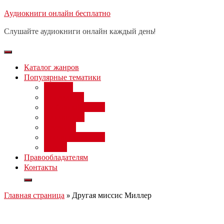
Перейти
Аудиокниги онлайн бесплатно
Бесплатный вебинар
: заработок
к
на нейросетях от 3000 рублей в
Записаться
Слушайте аудиокниги онлайн каждый день!
день
содержимому
Каталог жанров
Популярные тематики
Фэнтези
Попаданцы
Любовный роман
Фантастика
Детектив
Постапокалипсис
Ужасы
Правообладателям
Контакты
Главная страница
»
Другая миссис Миллер