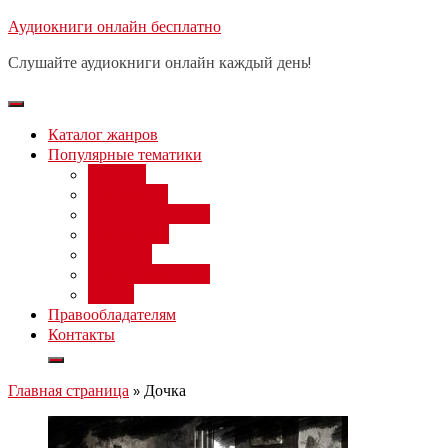
Перейти
Аудиокниги онлайн бесплатно
Бесплатный 
к
Слушайте аудиокниги онлайн каждый день!
содержимому
Каталог жанров
Популярные тематики
Фэнтези
Попаданцы
Любовный роман
Фантастика
Детектив
Постапокалипсис
Ужасы
Правообладателям
Контакты
Главная страница
»
Дочка