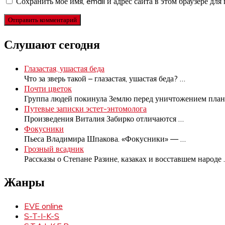
Сохранить моё имя, email и адрес сайта в этом браузере д
Слушают сегодня
Глазастая, ушастая беда
Что за зверь такой – глазастая, ушастая беда?
…
Почти цветок
Группа людей покинула Землю перед уничтожением пла
Путевые записки эстет-энтомолога
Произведения Виталия Забирко отличаются
…
Фокусники
Пьеса Владимира Шпакова. «Фокусники» —
…
Грозный всадник
Рассказы о Степане Разине, казаках и восставшем народе
Жанры
EVE online
S-T-I-K-S