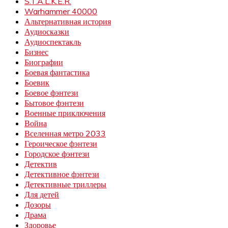
S.T.A.L.K.E.R.
Warhammer 40000
Альтернативная история
Аудиосказки
Аудиоспектакль
Бизнес
Биографии
Боевая фантастика
Боевик
Боевое фэнтези
Бытовое фэнтези
Военные приключения
Война
Вселенная метро 2033
Героическое фэнтези
Городское фэнтези
Детектив
Детективное фэнтези
Детективные триллеры
Для детей
Дозоры
Драма
Здоровье