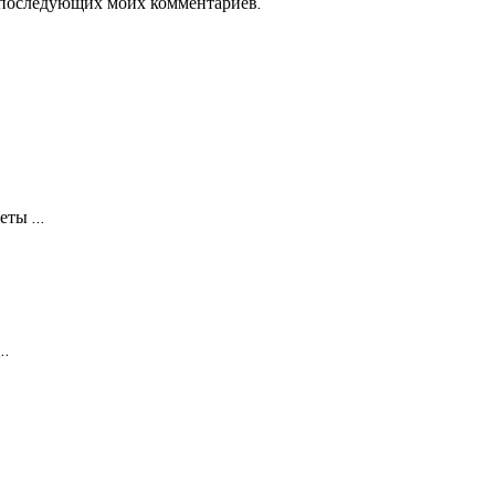
ля последующих моих комментариев.
неты
…
…