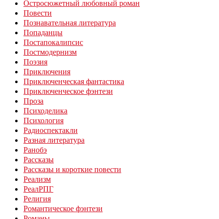
Остросюжетный любовный роман
Повести
Познавательная литература
Попаданцы
Постапокалипсис
Постмодернизм
Поэзия
Приключения
Приключенческая фантастика
Приключенческое фэнтези
Проза
Психоделика
Психология
Радиоспектакли
Разная литература
Ранобэ
Рассказы
Рассказы и короткие повести
Реализм
РеалРПГ
Религия
Романтическое фэнтези
Романы