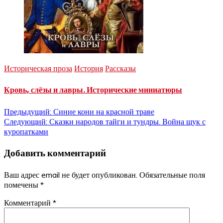
Историческая проза
История
Рассказы
Кровь, слёзы и лавры. Исторические миниатюры
Навигация
Предыдущий:
Синие кони на красной траве
Следующий:
Сказки народов тайги и тундры. Война щук с
по
куропатками
записям
Добавить комментарий
Ваш адрес email не будет опубликован.
Обязательные поля
помечены
*
Комментарий
*