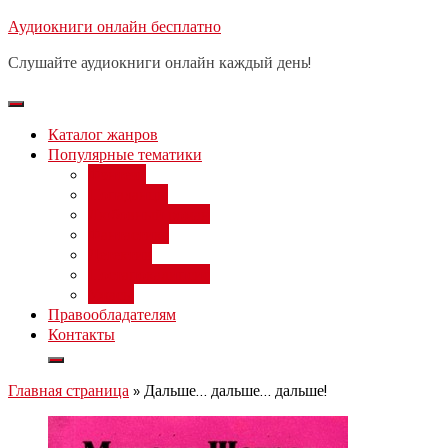
Перейти
Аудиокниги онлайн бесплатно
Бесплатный вебинар
: заработок
к
на нейросетях от 3000 рублей в
Записаться
Слушайте аудиокниги онлайн каждый день!
день
содержимому
Каталог жанров
Популярные тематики
Фэнтези
Попаданцы
Любовный роман
Фантастика
Детектив
Постапокалипсис
Ужасы
Правообладателям
Контакты
Главная страница
»
Дальше… дальше… дальше!