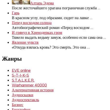
Алтарь Эдема
После жесточайшего урагана пограничная служба
…
Гарь
В красном углу, под образами, сидит на лавке
…
Перед восходом солнца
Автобиографический роман «Перед восходом
…
И грянул в Хренодерках гром
Тяжело выдать ведьму замуж, особенно если сама она
…
Явление чувств
«Откуда взялась кровь? Это смерть. Это она
…
Жанры
EVE online
S-T-I-K-S
S.T.A.L.K.E.R.
Warhammer 40000
Альтернативная история
Аудиосказки
Аудиоспектакль
Бизнес
Биографии