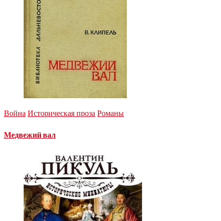
Война
Историческая проза
Романы
Медвежий вал