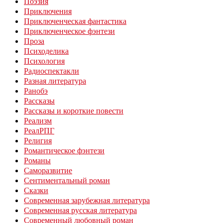
Поэзия
Приключения
Приключенческая фантастика
Приключенческое фэнтези
Проза
Психоделика
Психология
Радиоспектакли
Разная литература
Ранобэ
Рассказы
Рассказы и короткие повести
Реализм
РеалРПГ
Религия
Романтическое фэнтези
Романы
Саморазвитие
Сентиментальный роман
Сказки
Современная зарубежная литература
Современная русская литература
Современный любовный роман