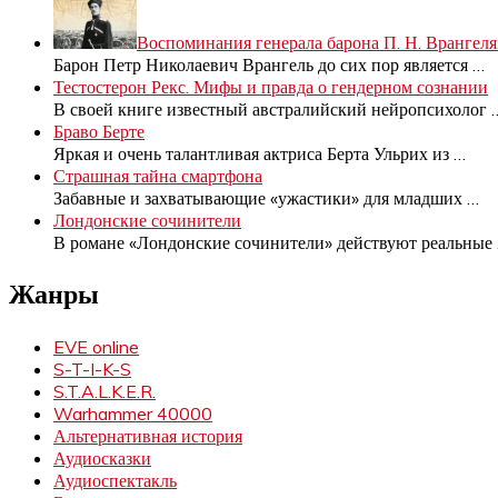
Воспоминания генерала барона П. Н. Врангеля.
Барон Петр Николаевич Врангель до сих пор является
…
Тестостерон Рекс. Мифы и правда о гендерном сознании
В своей книге известный австралийский нейропсихолог
Браво Берте
Яркая и очень талантливая актриса Берта Ульрих из
…
Страшная тайна смартфона
Забавные и захватывающие «ужастики» для младших
…
Лондонские сочинители
В романе «Лондонские сочинители» действуют реальные
Жанры
EVE online
S-T-I-K-S
S.T.A.L.K.E.R.
Warhammer 40000
Альтернативная история
Аудиосказки
Аудиоспектакль