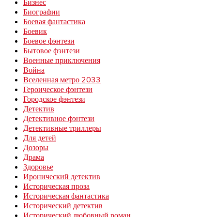
Бизнес
Биографии
Боевая фантастика
Боевик
Боевое фэнтези
Бытовое фэнтези
Военные приключения
Война
Вселенная метро 2033
Героическое фэнтези
Городское фэнтези
Детектив
Детективное фэнтези
Детективные триллеры
Для детей
Дозоры
Драма
Здоровье
Иронический детектив
Историческая проза
Историческая фантастика
Исторический детектив
Исторический любовный роман