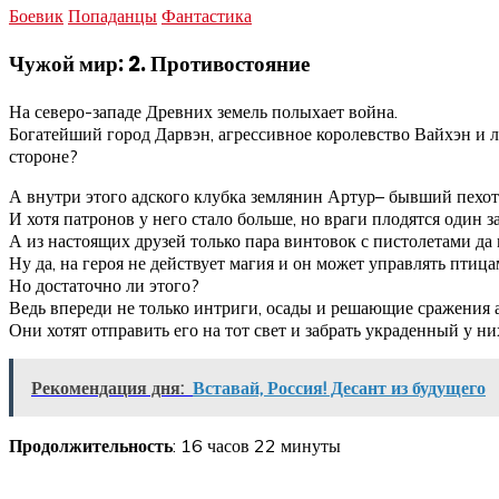
Боевик
Попаданцы
Фантастика
Чужой мир: 2. Противостояние
На северо-западе Древних земель полыхает война.
Богатейший город Дарвэн, агрессивное королевство Вайхэн и ле
стороне?
А внутри этого адского клубка землянин Артур– бывший пехо
И хотя патронов у него стало больше, но враги плодятся один з
А из настоящих друзей только пара винтовок с пистолетами да
Ну да, на героя не действует магия и он может управлять птица
Но достаточно ли этого?
Ведь впереди не только интриги, осады и решающие сражения а
Они хотят отправить его на тот свет и забрать украденный у ни
Рекомендация дня:
Вставай, Россия! Десант из будущего
Продолжительность
: 16 часов 22 минуты