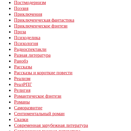
Постмодернизм
Поэзия
Приключения
Приключенческая фантастика
Приключенческое фэнтези
Проза
Психоделика
Психология
Радиоспектакли
Разная литература
Ранобэ
Рассказы
Рассказы и короткие повести
Реализм
РеалРПГ
Религия
Романтическое фэнтези
Романы
Саморазвитие
Сентиментальный роман
Сказки
Современная зарубежная литература