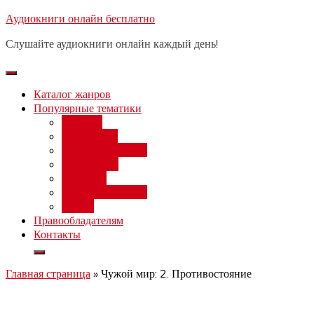
Перейти
Аудиокниги онлайн бесплатно
Бесплатный 
к
Слушайте аудиокниги онлайн каждый день!
содержимому
Каталог жанров
Популярные тематики
Фэнтези
Попаданцы
Любовный роман
Фантастика
Детектив
Постапокалипсис
Ужасы
Правообладателям
Контакты
Главная страница
»
Чужой мир: 2. Противостояние