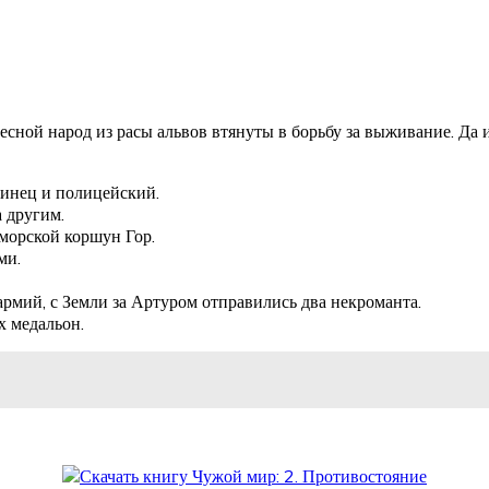
сной народ из расы альвов втянуты в борьбу за выживание. Да и 
тинец и полицейский.
а другим.
 морской коршун Гор.
ми.
рмий, с Земли за Артуром отправились два некроманта.
х медальон.