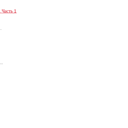
 Часть 1
…
…