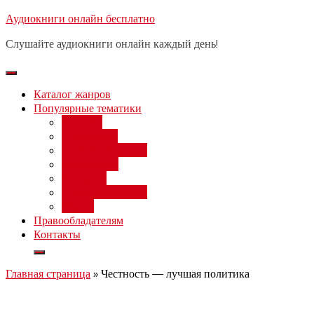
Перейти
Аудиокниги онлайн бесплатно
Бесплатный вебинар
: заработок
к
на нейросетях от 3000 рублей в
Записаться
Слушайте аудиокниги онлайн каждый день!
день
содержимому
Каталог жанров
Популярные тематики
Фэнтези
Попаданцы
Любовный роман
Фантастика
Детектив
Постапокалипсис
Ужасы
Правообладателям
Контакты
Главная страница
»
Честность — лучшая политика