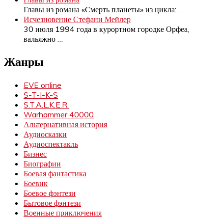
Главы из романа «Смерть планеты» из цикла:
…
Исчезновение Стефани Мейлер
30 июля 1994 года в курортном городке Орфеа,
вальяжно
…
Жанры
EVE online
S-T-I-K-S
S.T.A.L.K.E.R.
Warhammer 40000
Альтернативная история
Аудиосказки
Аудиоспектакль
Бизнес
Биографии
Боевая фантастика
Боевик
Боевое фэнтези
Бытовое фэнтези
Военные приключения