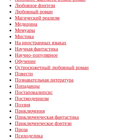
Любовное фэнтези
Любовный роман
Магический реализм
Медицина
Мемуары
Мистика
На иностранных языках
Научная фантастика
Научно-популярное
Обучение
Остросюжетный любовный роман
Повести
Познавательная литература
Попаданцы
Постапокалипсис
Постмодернизм
Поэзия
Приключения
Приключенческая фантастика
Приключенческое фэнтези
Проза
Психоделика